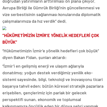
doğrudan yatırımların arttırılması ön plana çıkıyor.
Avrupa Birliği ile Gümrük Birliği’nin güncellenmesi ve
vize serbestisinin sağlanması konularında diplomatik
çalışmalarımıza da hız verdik” dedi.
“HÜKÜMETİMİZİN İZMİR’E YÖNELİK HEDEFLERİ ÇOK
BÜYÜK”
“Hükümetimizin İzmir’e yönelik hedefleri çok büyük”
diyen Bakan Fidan, şunları aktardı:
“İzmir’i en gelişmiş enerji ve ulaşım ağlarıyla
donatılmış; yoğun destek verdiğimiz yenilik eko-
sistemi sayesinde, bilgi, teknoloji ve inovasyonu ticari
başarıya tahvil eden; bütün küresel stratejik pazarlara
erişebilen, gençlerimiz için parlak bir gelecek
perspektifi sunan, ekonomik ve toplumsal
kalkınmamıza öncülük eden bir dünya şehri yapmak