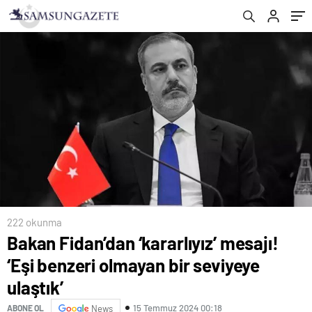
222 okunma
Bakan Fidan’dan ‘kararlıyız’ mesajı!
‘Eşi benzeri olmayan bir seviyeye
ulaştık’
15 Temmuz 2024 00:18
ABONE OL
News