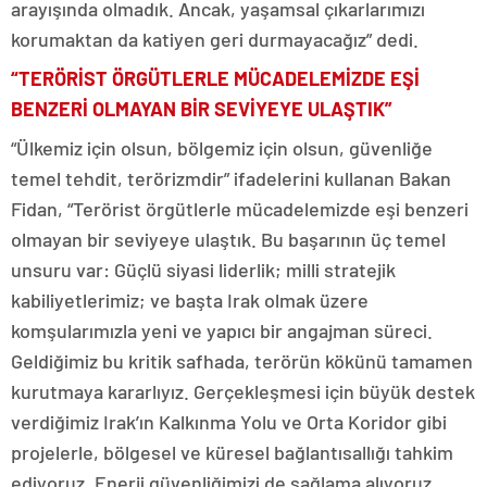
arayışında olmadık. Ancak, yaşamsal çıkarlarımızı
korumaktan da katiyen geri durmayacağız” dedi.
“TERÖRİST ÖRGÜTLERLE MÜCADELEMİZDE EŞİ
BENZERİ OLMAYAN BİR SEVİYEYE ULAŞTIK”
“Ülkemiz için olsun, bölgemiz için olsun, güvenliğe
temel tehdit, terörizmdir” ifadelerini kullanan Bakan
Fidan, “Terörist örgütlerle mücadelemizde eşi benzeri
olmayan bir seviyeye ulaştık. Bu başarının üç temel
unsuru var: Güçlü siyasi liderlik; milli stratejik
kabiliyetlerimiz; ve başta Irak olmak üzere
komşularımızla yeni ve yapıcı bir angajman süreci.
Geldiğimiz bu kritik safhada, terörün kökünü tamamen
kurutmaya kararlıyız. Gerçekleşmesi için büyük destek
verdiğimiz Irak’ın Kalkınma Yolu ve Orta Koridor gibi
projelerle, bölgesel ve küresel bağlantısallığı tahkim
ediyoruz. Enerji güvenliğimizi de sağlama alıyoruz.