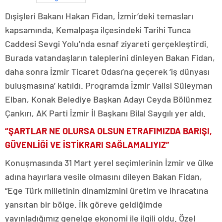
Dışişleri Bakanı Hakan Fidan, İzmir’deki temasları
kapsamında, Kemalpaşa ilçesindeki Tarihi Tunca
Caddesi Sevgi Yolu’nda esnaf ziyareti gerçekleştirdi.
Burada vatandaşların taleplerini dinleyen Bakan Fidan,
daha sonra İzmir Ticaret Odası’na geçerek ‘iş dünyası
buluşmasına’ katıldı. Programda İzmir Valisi Süleyman
Elban, Konak Belediye Başkan Adayı Ceyda Bölünmez
Çankırı, AK Parti İzmir İl Başkanı Bilal Saygılı yer aldı.
“ŞARTLAR NE OLURSA OLSUN ETRAFIMIZDA BARIŞI,
GÜVENLİĞİ VE İSTİKRARI SAĞLAMALIYIZ”
Konuşmasında 31 Mart yerel seçimlerinin İzmir ve ülke
adına hayırlara vesile olmasını dileyen Bakan Fidan,
“Ege Türk milletinin dinamizmini üretim ve ihracatına
yansıtan bir bölge. İlk göreve geldiğimde
yayınladığımız genelge ekonomi ile ilgili oldu. Özel