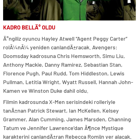
KADRO BELLÄ° OLDU
Ä°ngiliz oyuncu Hayley Atwell “Agent Peggy Carter”
rolÃ¼nÃ¼ yeniden canlandÄ±racak. Avengers:
Doomsday kadrosuna Chris Hemsworth, Simu Liu,
Anthony Mackie, Danny Ramirez, Sebastian Stan,
Florence Pugh, Paul Rudd, Tom Hiddleston, Lewis
Pullman, Letitia Wright, Wyatt Russell, Hannah John-
Kamen ve Winston Duke dahil oldu.
Filmin kadrosunda X-Men serisindeki rolleriyle
tanÄ±nan Patrick Stewart, Ian McKellen, Kelsey
Grammer, Alan Cumming, James Marsden, Channing
Tatum ve Jennifer Lawrence’dan Ã¶nce Mystique
karakterini canlandÄ±ran Rebecca Romijn yer alacak.