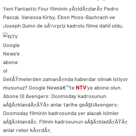
Yeni Fantastic Four filminin yÄ±ldÄ±zlarÄ± Pedro
Pascal, Vanessa Kirby, Ebon Moss-Bachrach ve
Joseph Quinn de sÃ¼rpriz kadrolu filme dahil oldu.
GeliÅŸmelerden zamanÄ±nda haberdar olmak istiyor
musunuz? Google Newsâ€™te
NTV
‘ye abone olun.
Abone Ol Avengers: Doomsday kadrosunun
aÃ§Ä±klandÄ±ÄŸÄ± anlar tarihe geÃ§tiAvengers:
Doomsday filminin kadrosunda yer alacak isimler
aÃ§Ä±klandÄ±. Filmin kadrosunun aÃ§Ä±kladÄ±ÄŸÄ±
anlar rekor kÄ±rdÄ±.