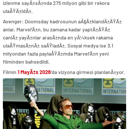
izlenme sayÄ±sÄ±nda 275 milyon gibi bir rekora
ulaÅŸÄ±ldÄ±.
Avenger: Doomsday kadrosunun aÃ§Ä±klandÄ±ÄŸÄ±
anlar, Marvel’Ä±n, bu zamana kadar yaptÄ±ÄŸÄ±
canlÄ± yayÄ±nlar arasÄ±nda en yÃ¼ksek rakama
ulaÅŸmasÄ±nÄ± saÄŸladÄ±. Sosyal medya ise 3,1
milyondan fazla paylaÅŸÄ±mda Marvel’Ä±n yeni
filminden bahsedildi.
Filmin
1 MayÄ±s 2026
‘da vizyona girmesi planlanÄ±yor.