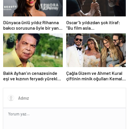
Dünyaca ünlü yıldız Rihanna
Oscar’lı yıldızdan şok itiraf:
bakıcı sorusuna öyle bir yanıt
“Bu film asla
verdi ki! “35 yıl boyunca…”
yayınlanmamalıydı!”
Balık Ayhan’ın cenazesinde
Çağla Gizem ve Ahmet Kural
eşi ve kızının feryadı yürekleri
çiftinin minik oğulları Kemal, 1
dağladı: “Baba kalk canım
yaşına bastı! İşte doğum
yanıyor!”
gününden kareler!