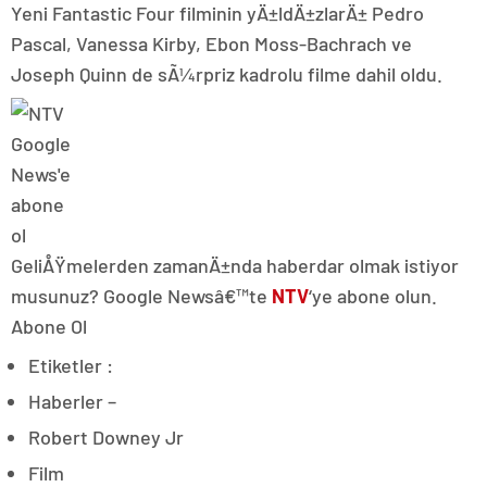
Yeni Fantastic Four filminin yÄ±ldÄ±zlarÄ± Pedro
Pascal, Vanessa Kirby, Ebon Moss-Bachrach ve
Joseph Quinn de sÃ¼rpriz kadrolu filme dahil oldu.
GeliÅŸmelerden zamanÄ±nda haberdar olmak istiyor
musunuz? Google Newsâ€™te
NTV
‘ye abone olun.
Abone Ol
Etiketler :
Haberler –
Robert Downey Jr
Film