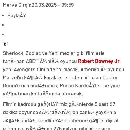
Merve Girgin
29.03.2025 – 09:59
PaylaÅŸ
‘); }
Sherlock, Zodiac ve Yenilmezler gibi filmlerle
tanÄ±nan ABD’li Ã¼nlÃ¼ oyuncu
Robert Downey Jr.
yeni Avengers filminde rol alacak. AmerikalÄ± oyuncu
Marvel’in kÃ¶tÃ¼ karakterlerinden biri olan Doctor
Doom’u canlandÄ±racak. Russo KardeÅŸler ise yine
yÃ¶netmen koltuÄŸunda oturacak.
Filmin kadrosu geÃ§tiÄŸimiz gÃ¼nlerde 5 saat 27
dakika boyunca sÃ¼rdÃ¼rÃ¼len canlÄ± yayÄ±nla
aÃ§Ä±klandÄ±. Deadline’Ä±n haberine gÃ¶re, dijital
izlenme sayÄ±sÄ±nda 275 milyon gibi bir rekora