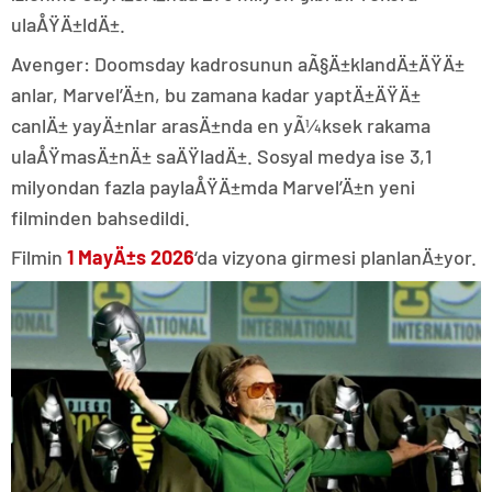
ulaÅŸÄ±ldÄ±.
Avenger: Doomsday kadrosunun aÃ§Ä±klandÄ±ÄŸÄ±
anlar, Marvel’Ä±n, bu zamana kadar yaptÄ±ÄŸÄ±
canlÄ± yayÄ±nlar arasÄ±nda en yÃ¼ksek rakama
ulaÅŸmasÄ±nÄ± saÄŸladÄ±. Sosyal medya ise 3,1
milyondan fazla paylaÅŸÄ±mda Marvel’Ä±n yeni
filminden bahsedildi.
Filmin
1 MayÄ±s 2026
‘da vizyona girmesi planlanÄ±yor.