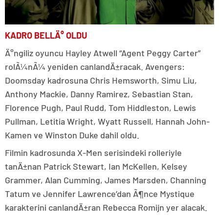
KADRO BELLÄ° OLDU
Ä°ngiliz oyuncu Hayley Atwell “Agent Peggy Carter”
rolÃ¼nÃ¼ yeniden canlandÄ±racak. Avengers:
Doomsday kadrosuna Chris Hemsworth, Simu Liu,
Anthony Mackie, Danny Ramirez, Sebastian Stan,
Florence Pugh, Paul Rudd, Tom Hiddleston, Lewis
Pullman, Letitia Wright, Wyatt Russell, Hannah John-
Kamen ve Winston Duke dahil oldu.
Filmin kadrosunda X-Men serisindeki rolleriyle
tanÄ±nan Patrick Stewart, Ian McKellen, Kelsey
Grammer, Alan Cumming, James Marsden, Channing
Tatum ve Jennifer Lawrence’dan Ã¶nce Mystique
karakterini canlandÄ±ran Rebecca Romijn yer alacak.