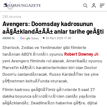
295 okunma
Avengers: Doomsday kadrosunun
aÃ§Ä±klandÄ±ÄÄ± anlar tarihe geÃ§ti
30 Mart 2025 17:08
ABONE OL
News
Sherlock, Zodiac ve Yenilmezler gibi filmlerle
tanÄ±nan ABD’li Ã¼nlÃ¼ oyuncu
Robert Downey Jr.
yeni Avengers filminde rol alacak. AmerikalÄ± oyuncu
Marvel’in kÃ¶tÃ¼ karakterlerinden biri olan Doctor
Doom’u canlandÄ±racak. Russo KardeÅŸler ise yine
yÃ¶netmen koltuÄŸunda oturacak.
Filmin kadrosu geÃ§tiÄŸimiz gÃ¼nlerde 5 saat 27
dakika boyunca sÃ¼rdÃ¼rÃ¼len canlÄ± yayÄ±nla
aÃ§Ä±klandÄ±. Deadline’Ä±n haberine gÃ¶re, dijital