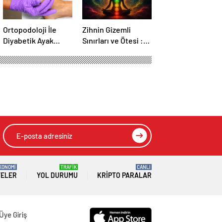
Ortopodoloji İle
Zihnin Gizemli
Diyabetik Ayak
Sınırları ve Ötesi :
Yarası Tedavisi
Nasılnedir.com
HIZLI YORUM YAP
GÖNDER