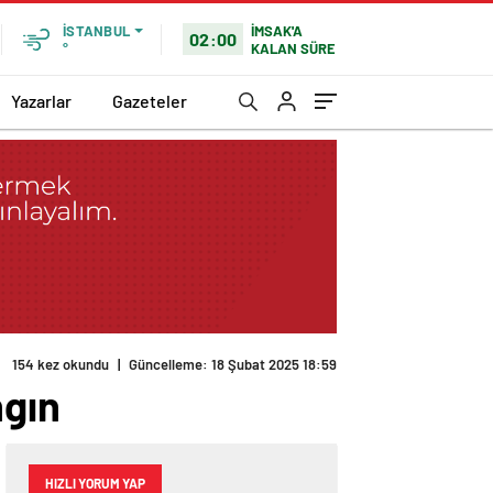
İMSAK'A
İSTANBUL
02:00
KALAN SÜRE
°
Yazarlar
Gazeteler
ngın
HIZLI YORUM YAP