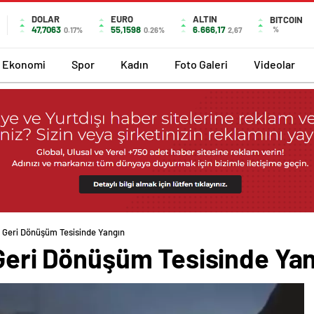
DOLAR
EURO
ALTIN
BITCOIN
47,7063
55,1598
6.666,17
%
0.17%
0.26%
2,67
Ekonomi
Spor
Kadın
Foto Galeri
Videolar
ik Geri Dönüşüm Tesisinde Yangın
 Geri Dönüşüm Tesisinde Ya