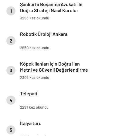
Şanlıurfa Boşanma Avukatı ile
Doğru Strateji Nasıl Kurulur
1
3298 kez okundu
Robotik Üroloji Ankara
2
2950 kez okundu
Köpek ilanları için Doğru ilan
Metni ve Güvenli Değerlendirme
3
Rehberi
2305 kez okundu
Telepati
4
2291 kez okundu
İtalya turu
5