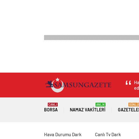
Samsun Haber Gazetesi
Genel
Malatya Merkezli 
Malatya Merkezli D