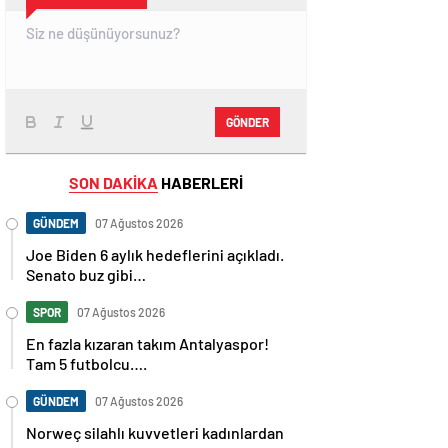
GÖNDER
SON DAKİKA
HABERLERİ
GÜNDEM
07 Ağustos 2026
Joe Biden 6 aylık hedeflerini açıkladı.
Senato buz gibi…
SPOR
07 Ağustos 2026
En fazla kızaran takım Antalyaspor!
Tam 5 futbolcu….
GÜNDEM
07 Ağustos 2026
Norweç silahlı kuvvetleri kadınlardan