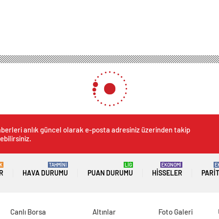
Deprem Elazığ’da Hissedildi
eprem Elazığ’da Hissedildi