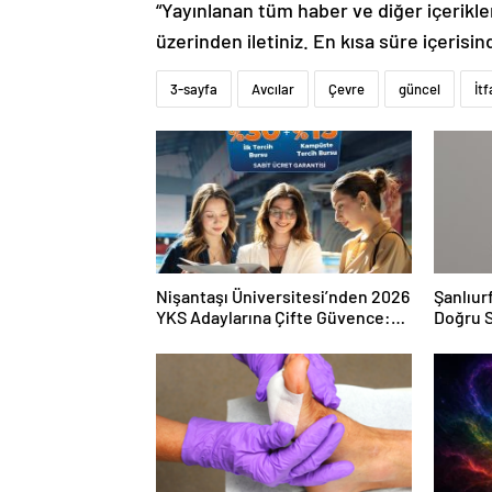
“Yayınlanan tüm haber ve diğer içerikler i
üzerinden iletiniz. En kısa süre içerisin
3-sayfa
Avcılar
Çevre
güncel
İtf
Nişantaşı Üniversitesi’nden 2026
Şanlıur
YKS Adaylarına Çifte Güvence:
Doğru S
Sabit Ücret ve Kesintisiz Burs