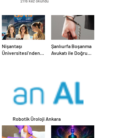
2116 kez okundu
Nişantaşı
Şanlıurfa Boşanma
Üniversitesi’nden
Avukatı ile Doğru
2026 YKS
Strateji Nasıl
Adaylarına Çifte
Kurulur
Güvence: Sabit
Ücret ve Kesintisiz
Burs
Robotik Üroloji Ankara