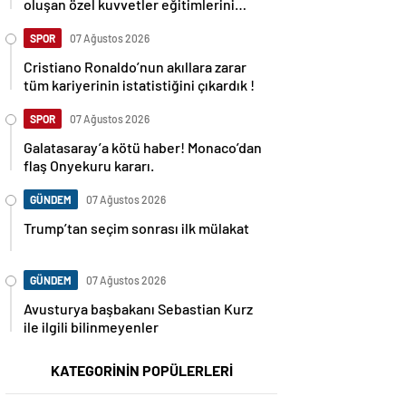
oluşan özel kuvvetler eğitimlerini
başlattı.
SPOR
07 Ağustos 2026
Cristiano Ronaldo’nun akıllara zarar
tüm kariyerinin istatistiğini çıkardık !
SPOR
07 Ağustos 2026
Galatasaray’a kötü haber! Monaco’dan
flaş Onyekuru kararı.
GÜNDEM
07 Ağustos 2026
Trump’tan seçim sonrası ilk mülakat
GÜNDEM
07 Ağustos 2026
Avusturya başbakanı Sebastian Kurz
ile ilgili bilinmeyenler
KATEGORİNİN POPÜLERLERİ