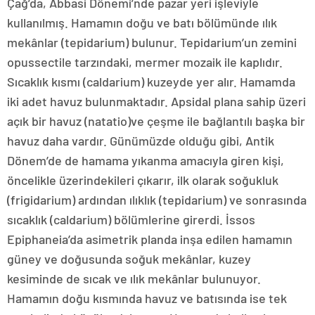
Çağ’da, Abbasi Dönemi’nde pazar yeri işleviyle
kullanılmış. Hamamın doğu ve batı bölümünde ılık
mekânlar (tepidarium) bulunur. Tepidarium’un zemini
opussectile tarzındaki, mermer mozaik ile kaplıdır.
Sıcaklık kısmı (caldarium) kuzeyde yer alır. Hamamda
iki adet havuz bulunmaktadır. Apsidal plana sahip üzeri
açık bir havuz (natatio)ve çeşme ile bağlantılı başka bir
havuz daha vardır. Günümüzde olduğu gibi, Antik
Dönem’de de hamama yıkanma amacıyla giren kişi,
öncelikle üzerindekileri çıkarır, ilk olarak soğukluk
(frigidarium) ardından ılıklık (tepidarium) ve sonrasında
sıcaklık (caldarium) bölümlerine girerdi. İssos
Epiphaneia’da asimetrik planda inşa edilen hamamın
güney ve doğusunda soğuk mekânlar, kuzey
kesiminde de sıcak ve ılık mekânlar bulunuyor.
Hamamın doğu kısmında havuz ve batısında ise tek