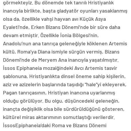
görmekteyiz. Bu dönemde tek tanrılı Hristiyanlık
inancıyla birlikte, başta gladyatör oyunları yasaklanmış
olsa da, özellikle vahşi hayvan avı Küçük Asya
Eyaleti’nde, Erken Bizans Dönemi’nde bir süre daha
devam etmiştir. Özellikle İonia Bölgesi’nin,
Anadolu’nun ana tanrıça geleneğiyle köklenen Artemis
kültü, Roma’ya Diana ismiyle sürgün vermiş, Bizans
Dönemi’nde de Meryem Ana inancıyla yaşatılmıştır.
İssos Epiphaneia mozaiğindeki Avcı Artemis tasvir
şablonuna, Hristiyanlıkta dinsel öneme sahip kişilerin,
aziz ve azizelerin başlarında taşıdığı “hale”yi ekleyerek,
Pagan tanrıçasının, Hristiyan inancına uyarlanmış
olduğu görülüyor. Bu olgu, düşüncedeki geleneğin,
inançta değişiklik olsa bile sürdürüldüğünü gösteren,
kültürel miras aktarımının somutlaştığı verilerdir.
İssosEpiphaneia’daki Roma ve Bizans Dönemi