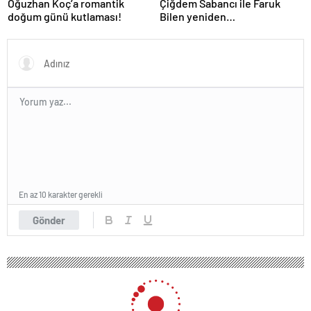
Oğuzhan Koç’a romantik
Çiğdem Sabancı ile Faruk
doğum günü kutlaması!
Bilen yeniden
adliyelik… Sabancıların eski
damadı, eski eşinin hapis
yatmasını istedi!
En az 10 karakter gerekli
Gönder