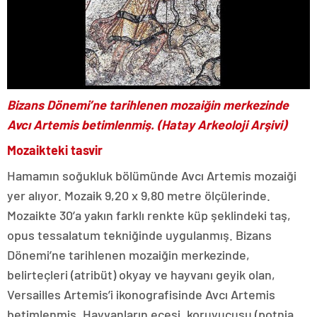
Bizans Dönemi’ne tarihlenen mozaiğin merkezinde
Avcı Artemis betimlenmiş. (Hatay Arkeoloji Arşivi)
Mozaikteki tasvir
Hamamın soğukluk bölümünde Avcı Artemis mozaiği
yer alıyor. Mozaik 9,20 x 9,80 metre ölçülerinde.
Mozaikte 30’a yakın farklı renkte küp şeklindeki taş,
opus tessalatum tekniğinde uygulanmış. Bizans
Dönemi’ne tarihlenen mozaiğin merkezinde,
belirteçleri (atribüt) okyay ve hayvanı geyik olan,
Versailles Artemis’i ikonografisinde Avcı Artemis
betimlenmiş. Hayvanların ecesi, koruyucusu (potnia