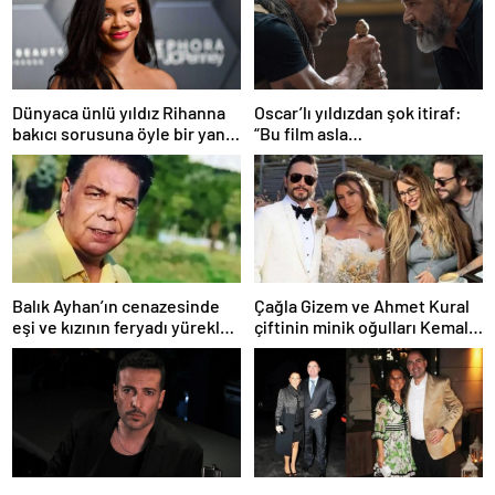
Dünyaca ünlü yıldız Rihanna
Oscar’lı yıldızdan şok itiraf:
bakıcı sorusuna öyle bir yanıt
“Bu film asla
verdi ki! “35 yıl boyunca…”
yayınlanmamalıydı!”
Balık Ayhan’ın cenazesinde
Çağla Gizem ve Ahmet Kural
eşi ve kızının feryadı yürekleri
çiftinin minik oğulları Kemal, 1
dağladı: “Baba kalk canım
yaşına bastı! İşte doğum
yanıyor!”
gününden kareler!