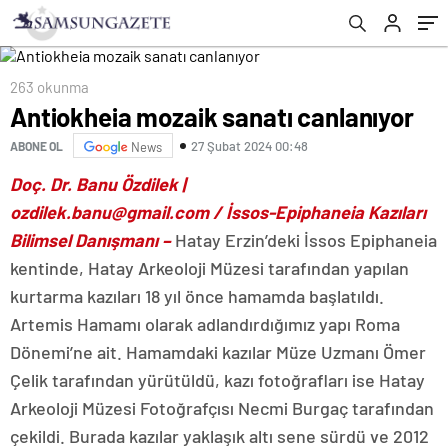
263 okunma
Antiokheia mozaik sanatı canlanıyor
27 Şubat 2024 00:48
ABONE OL
News
Doç. Dr. Banu Özdilek |
ozdilek.banu@gmail.com
/
İssos-Epiphaneia Kazıları
Bilimsel Danışmanı –
Hatay Erzin’deki İssos Epiphaneia
kentinde, Hatay Arkeoloji Müzesi tarafından yapılan
kurtarma kazıları 18 yıl önce hamamda başlatıldı.
Artemis Hamamı olarak adlandırdığımız yapı Roma
Dönemi’ne ait. Hamamdaki kazılar Müze Uzmanı Ömer
Çelik tarafından yürütüldü, kazı fotoğrafları ise Hatay
Arkeoloji Müzesi Fotoğrafçısı Necmi Burgaç tarafından
çekildi. Burada kazılar yaklaşık altı sene sürdü ve 2012