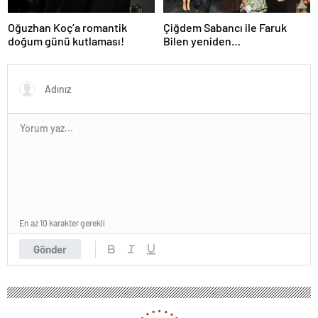
Oğuzhan Koç’a romantik
Çiğdem Sabancı ile Faruk
doğum günü kutlaması!
Bilen yeniden
adliyelik… Sabancıların eski
damadı, eski eşinin hapis
yatmasını istedi!
En az 10 karakter gerekli
Gönder