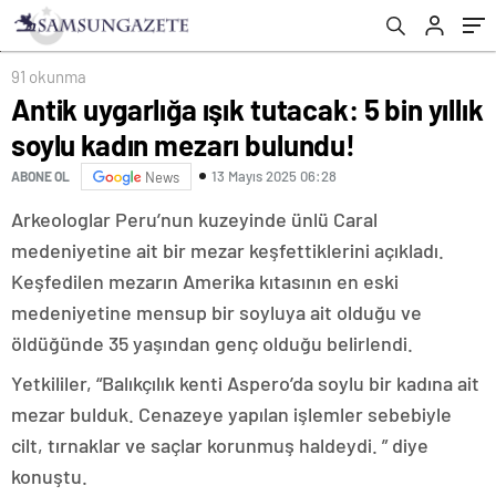
91 okunma
Antik uygarlığa ışık tutacak: 5 bin yıllık
soylu kadın mezarı bulundu!
13 Mayıs 2025 06:28
ABONE OL
News
Arkeologlar Peru’nun kuzeyinde ünlü Caral
medeniyetine ait bir mezar keşfettiklerini açıkladı.
Keşfedilen mezarın Amerika kıtasının en eski
medeniyetine mensup bir soyluya ait olduğu ve
öldüğünde 35 yaşından genç olduğu belirlendi.
Yetkililer, “Balıkçılık kenti Aspero’da soylu bir kadına ait
mezar bulduk. Cenazeye yapılan işlemler sebebiyle
cilt, tırnaklar ve saçlar korunmuş haldeydi. ” diye
konuştu.