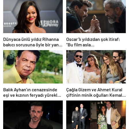
Dünyaca ünlü yıldız Rihanna
Oscar’lı yıldızdan şok itiraf:
bakıcı sorusuna öyle bir yanıt
“Bu film asla
verdi ki! “35 yıl boyunca…”
yayınlanmamalıydı!”
Balık Ayhan’ın cenazesinde
Çağla Gizem ve Ahmet Kural
eşi ve kızının feryadı yürekleri
çiftinin minik oğulları Kemal, 1
dağladı: “Baba kalk canım
yaşına bastı! İşte doğum
yanıyor!”
gününden kareler!