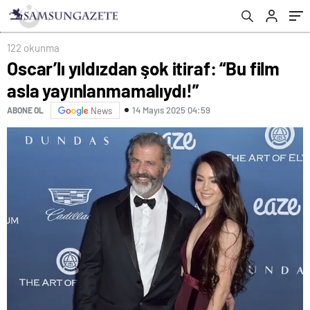
122 okunma
Oscar’lı yıldızdan şok itiraf: “Bu film
asla yayınlanmamalıydı!”
14 Mayıs 2025 04:59
ABONE OL
News