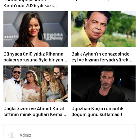
Kenti’nde 2025 yılı kazı
sezonu başladı
Dünyaca ünlü yıldız Rihanna
Balık Ayhan’ın cenazesinde
bakıcı sorusuna öyle bir yanıt
eşi ve kızının feryadı yürekleri
verdi ki! “35 yıl boyunca…”
dağladı: “Baba kalk canım
yanıyor!”
Çağla Gizem ve Ahmet Kural
Oğuzhan Koç’a romantik
çiftinin minik oğulları Kemal, 1
doğum günü kutlaması!
yaşına bastı! İşte doğum
gününden kareler!