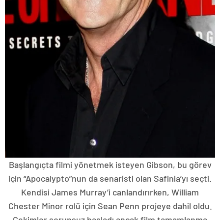
Başlangıçta filmi yönetmek isteyen Gibson, bu görev
için “Apocalypto”nun da senaristi olan Safinia’yı seçti.
Kendisi James Murray’i canlandırırken, William
Chester Minor rolü için Sean Penn projeye dahil oldu.
Çekimler sorunsuz başladı ancak film tamamlanma