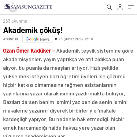
263 okunma
Akademik çöküş!
25 Şubat 2024 12:01
ABONE OL
News
Ozan Ömer Kadüker –
Akademik teşvik sistemine göre
akademisyenler, yayın yaptıkça ve atıf aldıkça puan
alıyor, bu puanla da maaşları artıyor. Hızlı şekilde
yükselmek isteyen bazı öğretim üyeleri ise çözümü
hiçbir katkısı olmamasına rağmen asistanlarının
yayınlarına yazar olarak ismini yazdırmakta buluyor.
Bazıları da ‘sen benim ismimi yaz ben de senin ismini
makaleme yazarım’ diyerek birbirleriyle ‘makale
kardeşliği’ yapıyor. Bu nedenle hak etmediği, hiçbir
emek harcamadığı halde haksız yere yazar olan
yüzlerce akademisyen var.