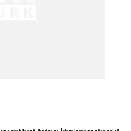
ın yapabileceği ibadetler, İslam inancına göre belirli