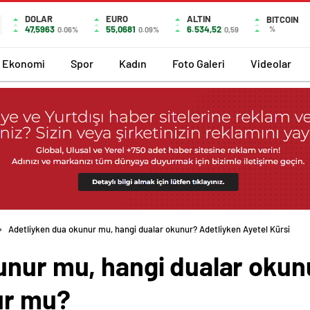
DOLAR
EURO
ALTIN
BITCOIN
47,5963
55,0681
6.534,52
%
0.06%
0.09%
0,59
Ekonomi
Spor
Kadın
Foto Galeri
Videolar
Adetliyken dua okunur mu, hangi dualar okunur? Adetliyken Ayetel Kürsi
unur mu, hangi dualar okun
ur mu?