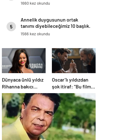
1660 kez okundu
Annelik duygusunun ortak
tanımı diyebileceğimiz 10 başlık.
5
1566 kez okundu
Dünyaca ünlü yıldız
Oscar’lı yıldızdan
Rihanna bakıcı
şok itiraf: “Bu film
sorusuna öyle bir
asla
yanıt verdi ki! “35 yıl
yayınlanmamalıydı!”
boyunca…”