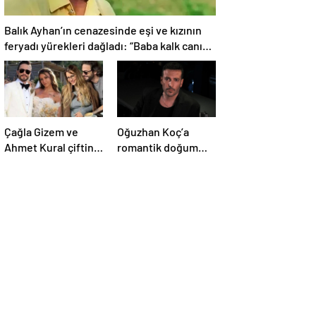
Balık Ayhan’ın cenazesinde eşi ve kızının
feryadı yürekleri dağladı: “Baba kalk canım
yanıyor!”
Çağla Gizem ve
Oğuzhan Koç’a
Ahmet Kural çiftinin
romantik doğum
minik oğulları
günü kutlaması!
Kemal, 1 yaşına
bastı! İşte doğum
gününden kareler!