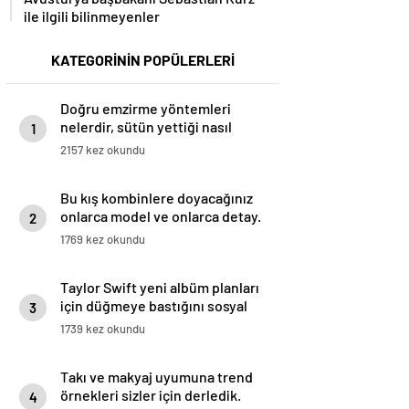
ile ilgili bilinmeyenler
KATEGORİNİN POPÜLERLERİ
Doğru emzirme yöntemleri
nelerdir, sütün yettiği nasıl
1
anlaşılır?
2157 kez okundu
Bu kış kombinlere doyacağınız
onlarca model ve onlarca detay.
2
1769 kez okundu
Taylor Swift yeni albüm planları
için düğmeye bastığını sosyal
3
medyadan duyurdu!
1739 kez okundu
Takı ve makyaj uyumuna trend
örnekleri sizler için derledik.
4