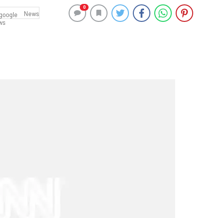
0
News