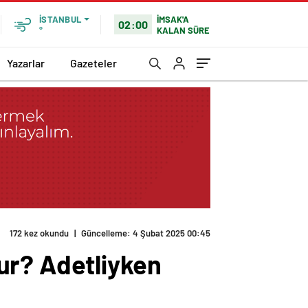
İMSAK'A
İSTANBUL
02:00
KALAN SÜRE
°
Yazarlar
Gazeteler
172 kez okundu
|
Güncelleme: 4 Şubat 2025 00:45
ur? Adetliyken