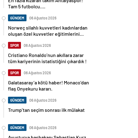
En fazla kızaran takım Antalyaspor!
Tam 5 futbolcu….
GÜNDEM
06 Ağustos 2026
Norweç silahlı kuvvetleri kadınlardan
oluşan özel kuvvetler eğitimlerini
başlattı.
SPOR
06 Ağustos 2026
Cristiano Ronaldo’nun akıllara zarar
tüm kariyerinin istatistiğini çıkardık !
SPOR
06 Ağustos 2026
Galatasaray’a kötü haber! Monaco’dan
flaş Onyekuru kararı.
GÜNDEM
06 Ağustos 2026
Trump’tan seçim sonrası ilk mülakat
GÜNDEM
06 Ağustos 2026
Avusturya başbakanı Sebastian Kurz