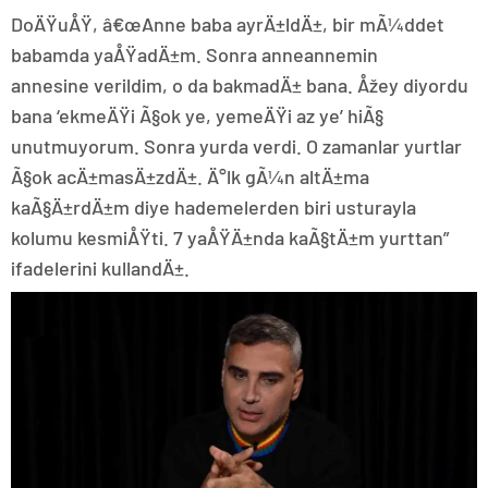
DoÄŸuÅŸ, â€œAnne baba ayrÄ±ldÄ±, bir mÃ¼ddet
babamda yaÅŸadÄ±m. Sonra anneannemin
annesine verildim, o da bakmadÄ± bana. Åžey diyordu
bana ‘ekmeÄŸi Ã§ok ye, yemeÄŸi az ye’ hiÃ§
unutmuyorum. Sonra yurda verdi. O zamanlar yurtlar
Ã§ok acÄ±masÄ±zdÄ±. Ä°lk gÃ¼n altÄ±ma
kaÃ§Ä±rdÄ±m diye hademelerden biri usturayla
kolumu kesmiÅŸti. 7 yaÅŸÄ±nda kaÃ§tÄ±m yurttan”
ifadelerini kullandÄ±.