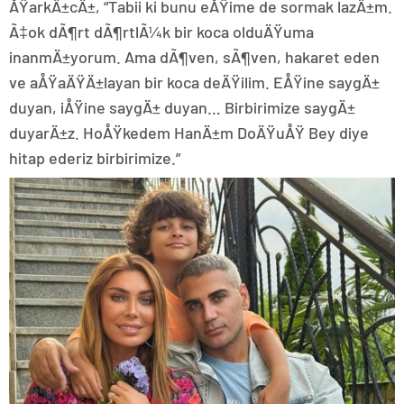
ÅŸarkÄ±cÄ±, “Tabii ki bunu eÅŸime de sormak lazÄ±m.
Ã‡ok dÃ¶rt dÃ¶rtlÃ¼k bir koca olduÄŸuma
inanmÄ±yorum. Ama dÃ¶ven, sÃ¶ven, hakaret eden
ve aÅŸaÄŸÄ±layan bir koca deÄŸilim. EÅŸine saygÄ±
duyan, iÅŸine saygÄ± duyan… Birbirimize saygÄ±
duyarÄ±z. HoÅŸkedem HanÄ±m DoÄŸuÅŸ Bey diye
hitap ederiz birbirimize.”