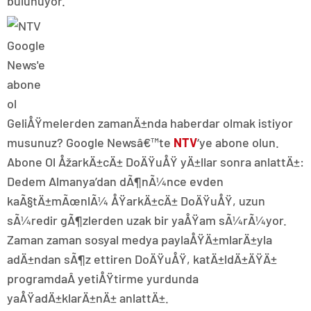
bulunuyor.
GeliÅŸmelerden zamanÄ±nda haberdar olmak istiyor
musunuz? Google Newsâ€™te
NTV
‘ye abone olun.
Abone Ol ÅžarkÄ±cÄ± DoÄŸuÅŸ yÄ±llar sonra anlattÄ±:
Dedem Almanya’dan dÃ¶nÃ¼nce evden
kaÃ§tÄ±mÃœnlÃ¼ ÅŸarkÄ±cÄ± DoÄŸuÅŸ, uzun
sÃ¼redir gÃ¶zlerden uzak bir yaÅŸam sÃ¼rÃ¼yor.
Zaman zaman sosyal medya paylaÅŸÄ±mlarÄ±yla
adÄ±ndan sÃ¶z ettiren DoÄŸuÅŸ, katÄ±ldÄ±ÄŸÄ±
programdaÂ yetiÅŸtirme yurdunda
yaÅŸadÄ±klarÄ±nÄ± anlattÄ±.