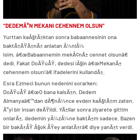
“DEDEMÄ°N MEKANI CEHENNEM OLSUN”
Yurttan kaÃ§tÄ±ktan sonra babaannesinin ona
baktÄ±ÄŸÄ±nÄ± anlatan Ã¼nlÃ¼
isim, â€œBabaannemin mekÃ¢nÄ± cennet olsunâ€
dedi. Fakat DoÄŸuÅŸ, dedesi iÃ§in â€œMekanÄ±
cehennem olsun!â€ ifadelerini kullandÄ±.
Esra Ezmeci bunun nedenini sorarken;
DoÄŸuÅŸ â€œO bana kalsÄ±n. Dedem
Almanyaâ€™dan dÃ¶nÃ¼nce evden kaÃ§tÄ±m zaten.
Ä°yi bir insan deÄŸildi. YÄ±llar sonra ziyarete gittim
onlarÄ±, dedemin yÃ¼zÃ¼ne baktÄ±m sadece. Bazen
bir bakÄ±ÅŸ Ã§ok ÅŸey anlatÄ±râ€ diye yanÄ±t verdi.