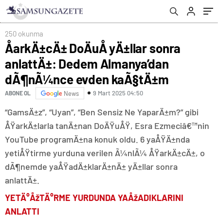
kaÃ§tÄ±m
250 okunma
ÅarkÄ±cÄ± DoÄuÅ yÄ±llar sonra
anlattÄ±: Dedem Almanya’dan
dÃ¶nÃ¼nce evden kaÃ§tÄ±m
9 Mart 2025 04:50
ABONE OL
News
“GamsÄ±z”, “Uyan”, “Ben Sensiz Ne YaparÄ±m?” gibi
ÅŸarkÄ±larla tanÄ±nan DoÄŸuÅŸ, Esra Ezmeciâ€™nin
YouTube programÄ±na konuk oldu. 6 yaÅŸÄ±nda
yetiÅŸtirme yurduna verilen Ã¼nlÃ¼ ÅŸarkÄ±cÄ±, o
dÃ¶nemde yaÅŸadÄ±klarÄ±nÄ± yÄ±llar sonra
anlattÄ±.
YETÄ°ÅžTÄ°RME YURDUNDA YAÅžADIKLARINI
ANLATTI