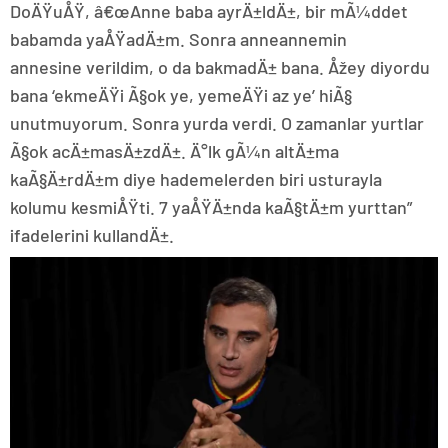
DoÄŸuÅŸ, â€œAnne baba ayrÄ±ldÄ±, bir mÃ¼ddet
babamda yaÅŸadÄ±m. Sonra anneannemin
annesine verildim, o da bakmadÄ± bana. Åžey diyordu
bana ‘ekmeÄŸi Ã§ok ye, yemeÄŸi az ye’ hiÃ§
unutmuyorum. Sonra yurda verdi. O zamanlar yurtlar
Ã§ok acÄ±masÄ±zdÄ±. Ä°lk gÃ¼n altÄ±ma
kaÃ§Ä±rdÄ±m diye hademelerden biri usturayla
kolumu kesmiÅŸti. 7 yaÅŸÄ±nda kaÃ§tÄ±m yurttan”
ifadelerini kullandÄ±.