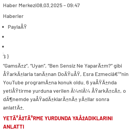
Haber Merkezi
08.03.2025 – 09:47
Haberler
PaylaÅŸ
‘); }
“GamsÄ±z”, “Uyan”, “Ben Sensiz Ne YaparÄ±m?” gibi
ÅŸarkÄ±larla tanÄ±nan DoÄŸuÅŸ, Esra Ezmeciâ€™nin
YouTube programÄ±na konuk oldu. 6 yaÅŸÄ±nda
yetiÅŸtirme yurduna verilen Ã¼nlÃ¼ ÅŸarkÄ±cÄ±, o
dÃ¶nemde yaÅŸadÄ±klarÄ±nÄ± yÄ±llar sonra
anlattÄ±.
YETÄ°ÅžTÄ°RME YURDUNDA YAÅžADIKLARINI
ANLATTI