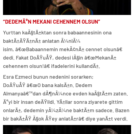
“DEDEMÄ°N MEKANI CEHENNEM OLSUN”
Yurttan kaÃ§tÄ±ktan sonra babaannesinin ona
baktÄ±ÄŸÄ±nÄ± anlatan Ã¼nlÃ¼
isim, â€œBabaannemin mekÃ¢nÄ± cennet olsunâ€
dedi. Fakat DoÄŸuÅŸ, dedesi iÃ§in â€œMekanÄ±
cehennem olsun!â€ ifadelerini kullandÄ±.
Esra Ezmeci bunun nedenini sorarken;
DoÄŸuÅŸ â€œO bana kalsÄ±n. Dedem
Almanyaâ€™dan dÃ¶nÃ¼nce evden kaÃ§tÄ±m zaten.
Ä°yi bir insan deÄŸildi. YÄ±llar sonra ziyarete gittim
onlarÄ±, dedemin yÃ¼zÃ¼ne baktÄ±m sadece. Bazen
bir bakÄ±ÅŸ Ã§ok ÅŸey anlatÄ±râ€ diye yanÄ±t verdi.