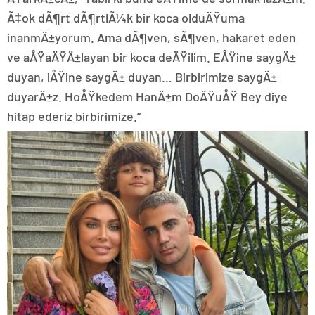
Ã‡ok dÃ¶rt dÃ¶rtlÃ¼k bir koca olduÄŸuma
inanmÄ±yorum. Ama dÃ¶ven, sÃ¶ven, hakaret eden
ve aÅŸaÄŸÄ±layan bir koca deÄŸilim. EÅŸine saygÄ±
duyan, iÅŸine saygÄ± duyan… Birbirimize saygÄ±
duyarÄ±z. HoÅŸkedem HanÄ±m DoÄŸuÅŸ Bey diye
hitap ederiz birbirimize.”