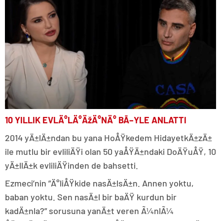
10 YILLIK EVLÄ°LÄ°ÄžÄ°NÄ° BÃ–YLE ANLATTI
2014 yÄ±lÄ±ndan bu yana HoÅŸkedem HidayetkÄ±zÄ±
ile mutlu bir evliliÄŸi olan 50 yaÅŸÄ±ndaki DoÄŸuÅŸ, 10
yÄ±llÄ±k evliliÄŸinden de bahsetti.
Ezmeci’nin ”Ä°liÅŸkide nasÄ±lsÄ±n. Annen yoktu,
baban yoktu. Sen nasÄ±l bir baÄŸ kurdun bir
kadÄ±nla?” sorusuna yanÄ±t veren Ã¼nlÃ¼