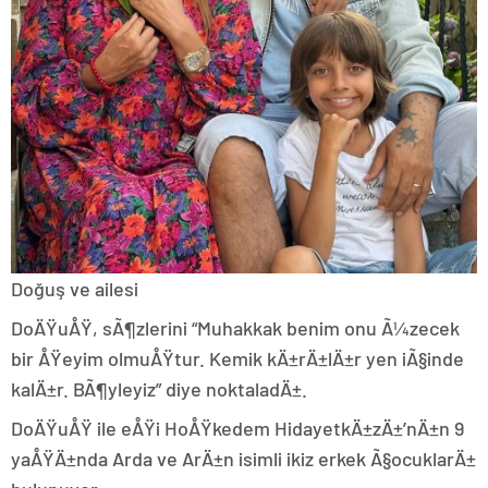
Doğuş ve ailesi
DoÄŸuÅŸ, sÃ¶zlerini “Muhakkak benim onu Ã¼zecek
bir ÅŸeyim olmuÅŸtur. Kemik kÄ±rÄ±lÄ±r yen iÃ§inde
kalÄ±r. BÃ¶yleyiz” diye noktaladÄ±.
DoÄŸuÅŸ ile eÅŸi HoÅŸkedem HidayetkÄ±zÄ±’nÄ±n 9
yaÅŸÄ±nda Arda ve ArÄ±n isimli ikiz erkek Ã§ocuklarÄ±