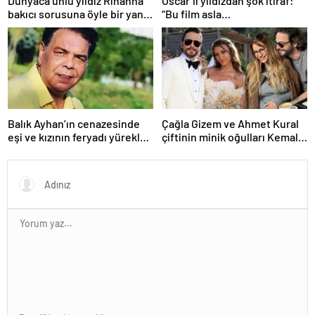
Dünyaca ünlü yıldız Rihanna
Oscar’lı yıldızdan şok itiraf:
bakıcı sorusuna öyle bir yanıt
“Bu film asla
verdi ki! “35 yıl boyunca…”
yayınlanmamalıydı!”
Balık Ayhan’ın cenazesinde
Çağla Gizem ve Ahmet Kural
eşi ve kızının feryadı yürekleri
çiftinin minik oğulları Kemal, 1
dağladı: “Baba kalk canım
yaşına bastı! İşte doğum
yanıyor!”
gününden kareler!