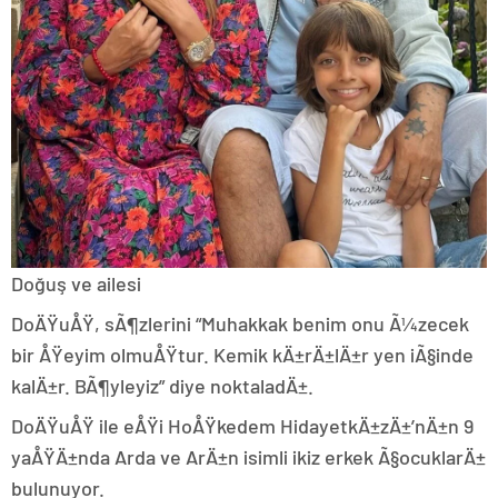
Doğuş ve ailesi
DoÄŸuÅŸ, sÃ¶zlerini “Muhakkak benim onu Ã¼zecek
bir ÅŸeyim olmuÅŸtur. Kemik kÄ±rÄ±lÄ±r yen iÃ§inde
kalÄ±r. BÃ¶yleyiz” diye noktaladÄ±.
DoÄŸuÅŸ ile eÅŸi HoÅŸkedem HidayetkÄ±zÄ±’nÄ±n 9
yaÅŸÄ±nda Arda ve ArÄ±n isimli ikiz erkek Ã§ocuklarÄ±
bulunuyor.