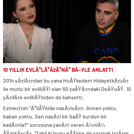
10 YILLIK EVLÄ°LÄ°ÄžÄ°NÄ° BÃ–YLE ANLATTI
2014 yÄ±lÄ±ndan bu yana HoÅŸkedem HidayetkÄ±zÄ±
ile mutlu bir evliliÄŸi olan 50 yaÅŸÄ±ndaki DoÄŸuÅŸ, 10
yÄ±llÄ±k evliliÄŸinden de bahsetti.
Ezmeci’nin ”Ä°liÅŸkide nasÄ±lsÄ±n. Annen yoktu,
baban yoktu. Sen nasÄ±l bir baÄŸ kurdun bir
kadÄ±nla?” sorusuna yanÄ±t veren Ã¼nlÃ¼
ÅŸarkÄ±cÄ±, “Tabii ki bunu eÅŸime de sormak lazÄ±m.