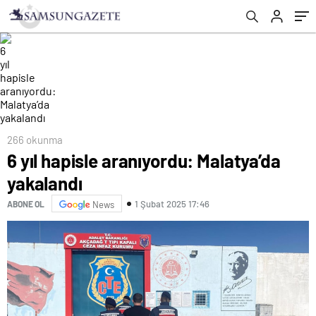
266 okunma
6 yıl hapisle aranıyordu: Malatya’da
yakalandı
1 Şubat 2025 17:46
ABONE OL
News