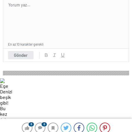
En az 10 karakter gerekli
Gönder
0
0
0
0