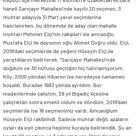
Kepsut ilçe merkezine 17 kilometre uzaklıktaki kırsal 8
haneli Sarıçayır Mahallesi’nde kayıtlı 20 seçmen, 3
muhtar adayıyla 31 Mart yerel seçimlerine
hazırlanırken, bu dönemde de aday olan mahalle
muhtarı Mehmet Elçi’nin rakipleri ise amcaoğlu
Mustafa Elçi ile dayısının oğlu Ahmet Doğru oldu. Elçi,
2019’daki seçimlerde de yeğeni Hüseyin Elçi ile
yarıştıklarını belirterek, “Sarıçayır Mahallesi’nde
doğdum ve 30 nüfusu geçtiğini hiç hatırlamıyorum.
Köy, 2000 yılından itibaren ise neredeyse tamamen
boşaldı. Buradan 1983 yılında ayrıldım. Bor
madenlerinde çalıştım. 28 yıl Bigadiç ilçesine
çalıştıktan sonra emekli oldum ve döndüm. 2019’daki
seçimlerde ise 18 seçmenimiz vardı. Amcaoğlum
Hüseyin Elçi rakibimdi. Sadece muhtar değil, azaların
oyları da eşit çıkınca hepimiz kurayla belirlendik. Şu an