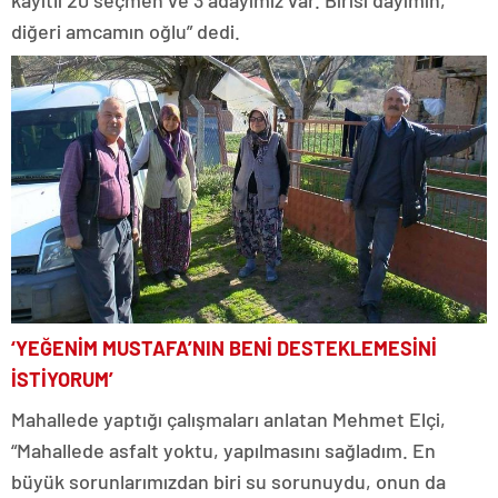
kayıtlı 20 seçmen ve 3 adayımız var. Birisi dayımın,
diğeri amcamın oğlu” dedi.
‘YEĞENİM MUSTAFA’NIN BENİ DESTEKLEMESİNİ
İSTİYORUM’
Mahallede yaptığı çalışmaları anlatan Mehmet Elçi,
“Mahallede asfalt yoktu, yapılmasını sağladım. En
büyük sorunlarımızdan biri su sorunuydu, onun da