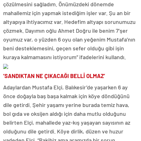
çözülmesini sağladım. Önümüzdeki dönemde
mahallemiz için yapmak istediğim işler var. Şu an bir
altyapıya ihtiyacımız var. Hedefim altyapı sorunumuzu
çözmek. Dayımın oğlu Ahmet Doğru ile benim 7’şer
oyumuz var, o yüzden 6 oyu olan yeğenim Mustafa’nın
beni desteklemesini, geçen sefer olduğu gibi işin
kuraya kalmamasını istiyorum” ifadelerini kullandı.
‘SANDIKTAN NE ÇIKACAĞI BELLİ OLMAZ’
Adaylardan Mustafa Elçi, Balıkesir’de yaşarken 6 ay
önce doğayla baş başa kalmak için köye döndüğünü
dile getirdi. Şehir yaşamı yerine burada temiz hava,
bol gıda ve oksijen aldığı için daha mutlu olduğunu
belirten Elçi, mahallede yaz-kış yaşayan sayısının az
olduğunu dile getirdi. Köye dirlik, düzen ve huzur
vadeden Elçi, “Rakibiz ama aramızda bir sorun,