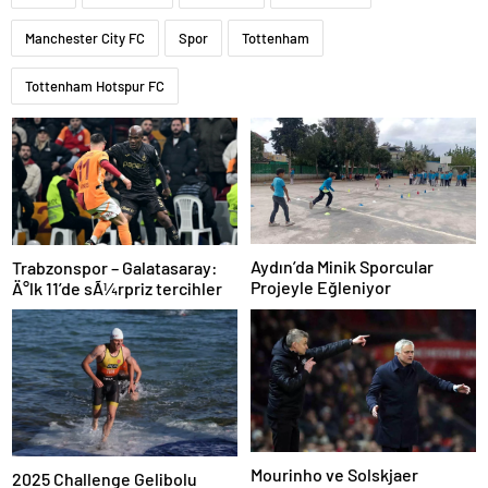
Manchester City FC
Spor
Tottenham
Tottenham Hotspur FC
Aydın’da Minik Sporcular
Trabzonspor – Galatasaray:
Projeyle Eğleniyor
Ä°lk 11’de sÃ¼rpriz tercihler
Mourinho ve Solskjaer
2025 Challenge Gelibolu