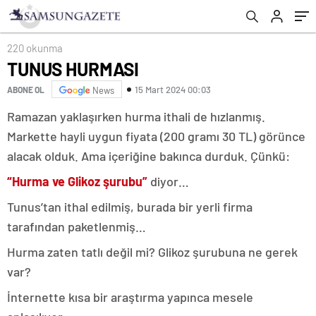
220 okunma
TUNUS HURMASI
15 Mart 2024 00:03
ABONE OL
News
Ramazan yaklaşırken hurma ithali de hızlanmış.
Markette hayli uygun fiyata (200 gramı 30 TL) görünce
alacak olduk. Ama içeriğine bakınca durduk. Çünkü:
“Hurma ve Glikoz şurubu”
diyor…
Tunus’tan ithal edilmiş, burada bir yerli firma
tarafından paketlenmiş…
Hurma zaten tatlı değil mi? Glikoz şurubuna ne gerek
var?
İnternette kısa bir araştırma yapınca mesele