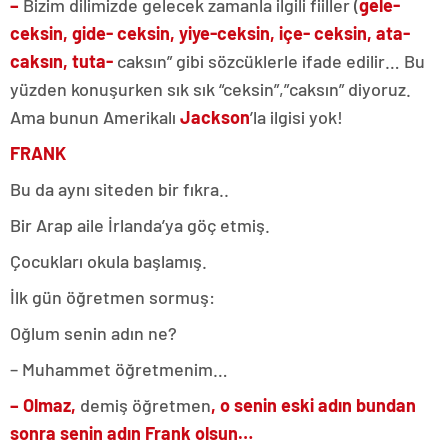
–
Bizim dilimizde gelecek zamanla ilgili fiiller (
gele-
ceksin, gide- ceksin, yiye-ceksin, içe- ceksin, ata-
caksın, tuta-
caksın” gibi sözcüklerle ifade edilir… Bu
yüzden konuşurken sık sık “ceksin”,”caksın” diyoruz.
Ama bunun Amerikalı
Jackson
’la ilgisi yok!
FRANK
Bu da aynı siteden bir fıkra..
Bir Arap aile İrlanda’ya göç etmiş.
Çocukları okula başlamış.
İlk gün öğretmen sormuş:
Oğlum senin adın ne?
– Muhammet öğretmenim…
– Olmaz,
demiş öğretmen
, o senin eski adın bundan
sonra senin adın Frank olsun…