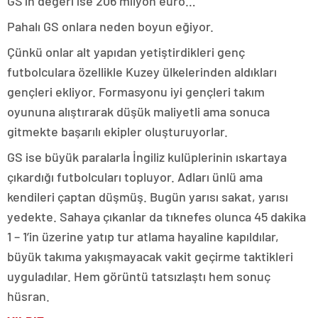
GS’ın değeri ise 206 milyon euro…
Pahalı GS onlara neden boyun eğiyor.
Çünkü onlar alt yapıdan yetiştirdikleri genç
futbolculara özellikle Kuzey ülkelerinden aldıkları
gençleri ekliyor. Formasyonu iyi gençleri takım
oyununa alıştırarak düşük maliyetli ama sonuca
gitmekte başarılı ekipler oluşturuyorlar.
GS ise büyük paralarla İngiliz kulüplerinin ıskartaya
çıkardığı futbolcuları topluyor. Adları ünlü ama
kendileri çaptan düşmüş. Bugün yarısı sakat, yarısı
yedekte. Sahaya çıkanlar da tıknefes olunca 45 dakika
1 – 1’in üzerine yatıp tur atlama hayaline kapıldılar,
büyük takıma yakışmayacak vakit geçirme taktikleri
uyguladılar. Hem görüntü tatsızlaştı hem sonuç
hüsran.