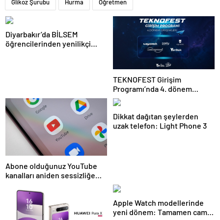
Glikoz Şurubu
Hurma
Öğretmen
Diyarbakır’da BİLSEM
öğrencilerinden yenilikçi
projeler
TEKNOFEST Girişim
Programı’nda 4. dönem
başlıyor
Dikkat dağıtan şeylerden
uzak telefon: Light Phone 3
Abone olduğunuz YouTube
kanalları aniden sessizliğe
bürünebilir: İşte nedeni
Apple Watch modellerinde
yeni dönem: Tamamen cam