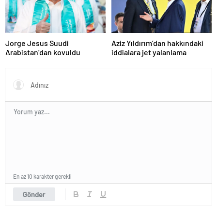
Jorge Jesus Suudi
Aziz Yıldırım’dan hakkındaki
Arabistan’dan kovuldu
iddialara jet yalanlama
En az 10 karakter gerekli
Gönder