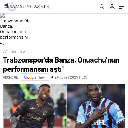
235 okunma
Trabzonspor’da Banza, Onuachu’nun
performansını aştı!
24 Şubat 2025 11:35
ABONE OL
News