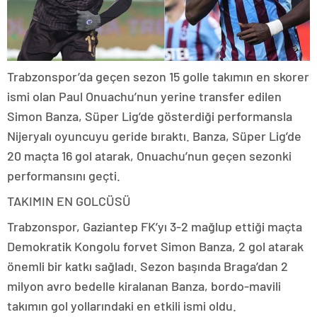
Trabzonspor’da geçen sezon 15 golle takımın en skorer
ismi olan Paul Onuachu’nun yerine transfer edilen
Simon Banza, Süper Lig’de gösterdiği performansla
Nijeryalı oyuncuyu geride bıraktı. Banza, Süper Lig’de
20 maçta 16 gol atarak, Onuachu’nun geçen sezonki
performansını geçti.
TAKIMIN EN GOLCÜSÜ
Trabzonspor, Gaziantep FK’yı 3-2 mağlup ettiği maçta
Demokratik Kongolu forvet Simon Banza, 2 gol atarak
önemli bir katkı sağladı. Sezon başında Braga’dan 2
milyon avro bedelle kiralanan Banza, bordo-mavili
takımın gol yollarındaki en etkili ismi oldu.