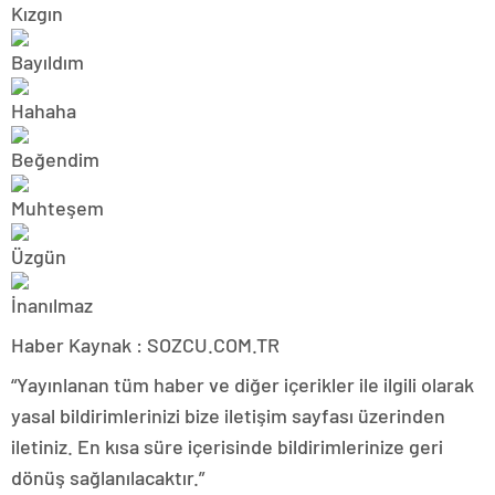
Haber Kaynak : SOZCU.COM.TR
“Yayınlanan tüm haber ve diğer içerikler ile ilgili olarak
yasal bildirimlerinizi bize iletişim sayfası üzerinden
iletiniz. En kısa süre içerisinde bildirimlerinize geri
dönüş sağlanılacaktır.”