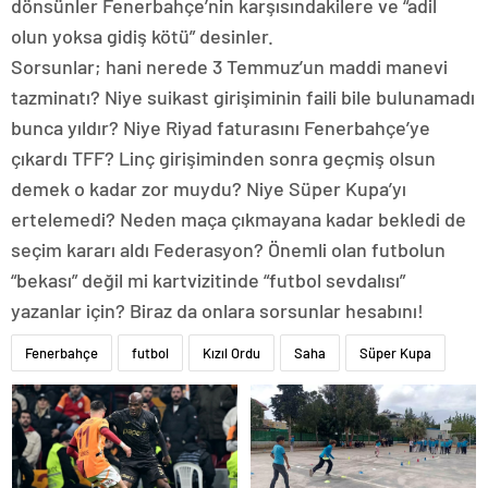
dönsünler Fenerbahçe’nin karşısındakilere ve “adil
olun yoksa gidiş kötü” desinler.
Sorsunlar; hani nerede 3 Temmuz’un maddi manevi
tazminatı? Niye suikast girişiminin faili bile bulunamadı
bunca yıldır? Niye Riyad faturasını Fenerbahçe’ye
çıkardı TFF? Linç girişiminden sonra geçmiş olsun
demek o kadar zor muydu? Niye Süper Kupa’yı
ertelemedi? Neden maça çıkmayana kadar bekledi de
seçim kararı aldı Federasyon? Önemli olan futbolun
“bekası” değil mi kartvizitinde “futbol sevdalısı”
yazanlar için? Biraz da onlara sorsunlar hesabını!
Fenerbahçe
futbol
Kızıl Ordu
Saha
Süper Kupa