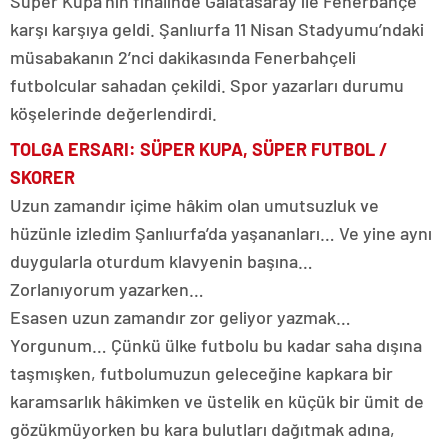
Süper Kupa’nın finalinde Galatasaray ile Fenerbahçe
karşı karşıya geldi. Şanlıurfa 11 Nisan Stadyumu’ndaki
müsabakanın 2’nci dakikasında Fenerbahçeli
futbolcular sahadan çekildi. Spor yazarları durumu
köşelerinde değerlendirdi.
TOLGA ERSARI: SÜPER KUPA, SÜPER FUTBOL /
SKORER
Uzun zamandır içime hâkim olan umutsuzluk ve
hüzünle izledim Şanlıurfa’da yaşananları… Ve yine aynı
duygularla oturdum klavyenin başına…
Zorlanıyorum yazarken…
Esasen uzun zamandır zor geliyor yazmak…
Yorgunum… Çünkü ülke futbolu bu kadar saha dışına
taşmışken, futbolumuzun geleceğine kapkara bir
karamsarlık hâkimken ve üstelik en küçük bir ümit de
gözükmüyorken bu kara bulutları dağıtmak adına,