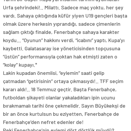
Urfa şehrindeki!.. Milattı. Sadece maç yoktu, her şey
vardı. Sahaya çıktığında küfür yiyen U19 gençleri başta
olmak üzere herkesin yıprandığı, sadece çimenlerin
sağlam çıktığı finalde, Fenerbahçe sahaya karakter
koydu… “Oyunun” hakkını verdi, “icabını” yaptı, Kupa’yı
kaybetti. Galatasaray ise yöneticisinden topçusuna
“üstün” performansıyla çoktan hak etmişti zaten o
“kolay” kupayı.*
Lakin kupadan önemlisi, “eylemin” saati gelip
çatmadan “getirisinin” ortaya çıkmasıydı!.. TFF seçim
kararı aldı!.. 18 Temmuz geçtir. Başta Fenerbahçe,
futboldan şikayeti olanlar yakaladıkları ipin ucunu
bırakmamalı tarihi öne çekmelidir. Sayın Büyükekşi de
bir an önce kurtulsun bu eziyetten, Fenerbahçe de
Fenerbahçe’den nefret edenler de!
Peki Fenerbahçe’nin eylemi dört dörtlük müydü?..