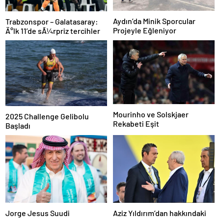
Aydın’da Minik Sporcular
Trabzonspor – Galatasaray:
Projeyle Eğleniyor
Ä°lk 11’de sÃ¼rpriz tercihler
Mourinho ve Solskjaer
2025 Challenge Gelibolu
Rekabeti Eşit
Başladı
Jorge Jesus Suudi
Aziz Yıldırım’dan hakkındaki