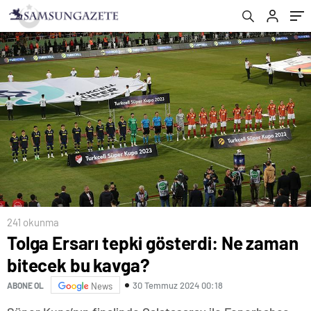
241 okunma
Tolga Ersarı tepki gösterdi: Ne zaman
bitecek bu kavga?
30 Temmuz 2024 00:18
ABONE OL
News