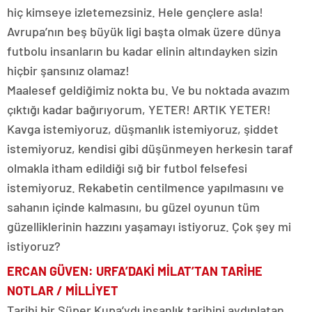
hiç kimseye izletemezsiniz. Hele gençlere asla!
Avrupa’nın beş büyük ligi başta olmak üzere dünya
futbolu insanların bu kadar elinin altındayken sizin
hiçbir şansınız olamaz!
Maalesef geldiğimiz nokta bu. Ve bu noktada avazım
çıktığı kadar bağırıyorum, YETER! ARTIK YETER!
Kavga istemiyoruz, düşmanlık istemiyoruz, şiddet
istemiyoruz, kendisi gibi düşünmeyen herkesin taraf
olmakla itham edildiği sığ bir futbol felsefesi
istemiyoruz. Rekabetin centilmence yapılmasını ve
sahanın içinde kalmasını, bu güzel oyunun tüm
güzelliklerinin hazzını yaşamayı istiyoruz. Çok şey mi
istiyoruz?
ERCAN GÜVEN: URFA’DAKİ MİLAT’TAN TARİHE
NOTLAR / MİLLİYET
Tarihi bir Süper Kupa’ydı insanlık tarihini aydınlatan