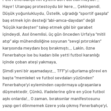
Hayır! Utangaç protestoydu bir kere… Çekingendi.
Düşük yoğunlukluydu. Üstelik, uğradığı “sportif gaspla”
baş etmek için desteği “abi-amca-dayıdan” değil
“küçük kardeşten” talep etmek gibi bir garabet
içindeydi. Asıl önemlisi, üç gün önceden Urfa’ya “mitil
atıp” algı mühendisliğine soyunan “sevgi pıtırcıkları”
karşısında meydanı boş bırakmıştı… Lakin, özne
Fenerbahçe ise bu kadarı bile yetti futbol karanlığı
içinde çoban ateşi yakmaya.
Şimdi yeni bir aşamadayız… TFF’yi uğurlama görevi en
başta “memleket ve futbol sevdaları yüzünden”
Fenerbahçe’yi eyleminden caydırmaya uğraşanlara
düşmektedir. Çünkü, ifadelerine göre en yüce futbol
aşkı onlarda!.. O zaman, bıraksınlar manifestosunu
yazıp geri dönmemek üzere yola çıkmış Fenerbahçe’yi,