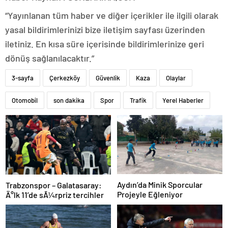
“Yayınlanan tüm haber ve diğer içerikler ile ilgili olarak
yasal bildirimlerinizi bize iletişim sayfası üzerinden
iletiniz. En kısa süre içerisinde bildirimlerinize geri
dönüş sağlanılacaktır.”
3-sayfa
Çerkezköy
Güvenlik
Kaza
Olaylar
Otomobil
son dakika
Spor
Trafik
Yerel Haberler
Aydın’da Minik Sporcular
Trabzonspor – Galatasaray:
Projeyle Eğleniyor
Ä°lk 11’de sÃ¼rpriz tercihler