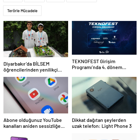
Terörle Mücadele
TEKNOFEST Girişim
Diyarbakır’da BİLSEM
Programı’nda 4. dönem
öğrencilerinden yenilikçi
başlıyor
projeler
Abone olduğunuz YouTube
Dikkat dağıtan şeylerden
kanalları aniden sessizliğe
uzak telefon: Light Phone 3
bürünebilir: İşte nedeni