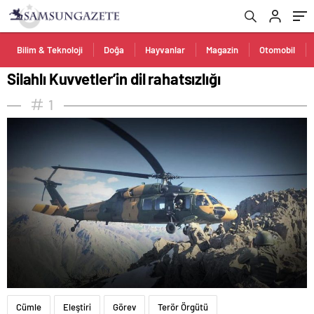
Bilim & Teknoloji
Doğa
Hayvanlar
Magazin
Otomobil
Silahlı Kuvvetler’in dil rahatsızlığı
1
Cümle
Eleştiri
Görev
Terör Örgütü