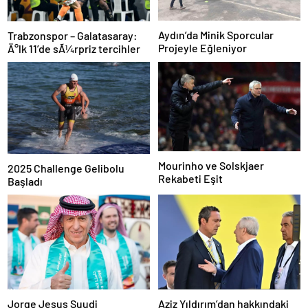
Aydın’da Minik Sporcular
Trabzonspor – Galatasaray:
Projeyle Eğleniyor
Ä°lk 11’de sÃ¼rpriz tercihler
Mourinho ve Solskjaer
2025 Challenge Gelibolu
Rekabeti Eşit
Başladı
Jorge Jesus Suudi
Aziz Yıldırım’dan hakkındaki