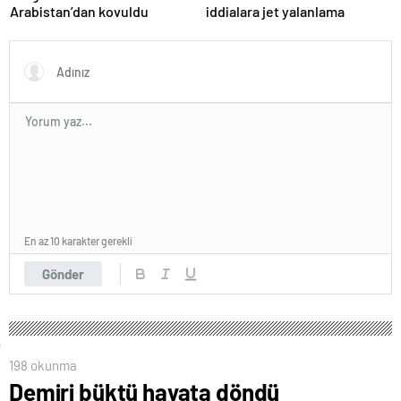
Arabistan’dan kovuldu
iddialara jet yalanlama
En az 10 karakter gerekli
Gönder
198 okunma
Demiri büktü hayata döndü