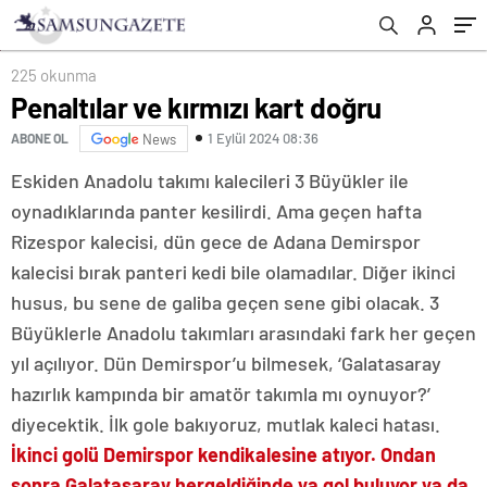
225 okunma
Penaltılar ve kırmızı kart doğru
1 Eylül 2024 08:36
ABONE OL
News
Eskiden Anadolu takımı kalecileri 3 Büyükler ile
oynadıklarında panter kesilirdi. Ama geçen hafta
Rizespor kalecisi, dün gece de Adana Demirspor
kalecisi bırak panteri kedi bile olamadılar. Diğer ikinci
husus, bu sene de galiba geçen sene gibi olacak. 3
Büyüklerle Anadolu takımları arasındaki fark her geçen
yıl açılıyor. Dün Demirspor’u bilmesek, ‘Galatasaray
hazırlık kampında bir amatör takımla mı oynuyor?’
diyecektik. İlk gole bakıyoruz, mutlak kaleci hatası.
İkinci golü Demirspor kendi
kalesine atıyor. Ondan
sonra Galatasaray her
geldiğinde ya gol buluyor ya da