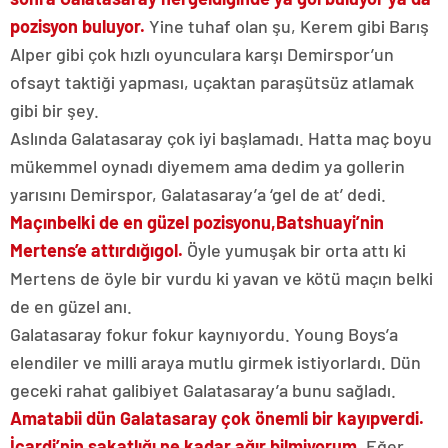
pozisyon buluyor.
Yine tuhaf olan şu, Kerem gibi Barış
Alper gibi çok hızlı oyunculara karşı Demirspor’un
ofsayt taktiği yapması, uçaktan paraşütsüz atlamak
gibi bir şey.
Aslında Galatasaray çok iyi başlamadı. Hatta maç boyu
mükemmel oynadı diyemem ama dedim ya gollerin
yarısını Demirspor, Galatasaray’a ‘gel de at’ dedi.
Maçın
belki de en güzel pozisyonu,
Batshuayi’nin
Mertens’e attırdığı
gol.
Öyle yumuşak bir orta attı ki
Mertens de öyle bir vurdu ki yavan ve kötü maçın belki
de en güzel anı.
Galatasaray fokur fokur kaynıyordu. Young Boys’a
elendiler ve milli araya mutlu girmek istiyorlardı. Dün
geceki rahat galibiyet Galatasaray’a bunu sağladı.
Ama
tabii dün Galatasaray çok önemli bir kayıp
verdi.
İcardi’nin sakatlığı ne kadar ağır bilmiyorum.
Eğer