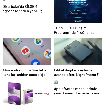
Diyarbakır’da BİLSEM
öğrencilerinden yenilikçi
projeler
TEKNOFEST Girişim
Programı’nda 4. dönem
başlıyor
Abone olduğunuz YouTube
Dikkat dağıtan şeylerden
kanalları aniden sessizliğe
uzak telefon: Light Phone 3
bürünebilir: İşte nedeni
Apple Watch modellerinde
yeni dönem: Tamamen cam
tasarım