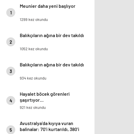
Meunier daha yeni başlıyor
1
1299 kez okundu
Balıkçıların ağına bir dev takıldı
2
1052 kez okundu
Balıkçıların ağına bir dev takıldı
3
934 kez okundu
Hayalet böcek görenleri
şaşırtıyor…
4
921 kez okundu
Avustralya’da kıyıya vuran
balinalar: 70’i kurtarıldı, 380’i
5