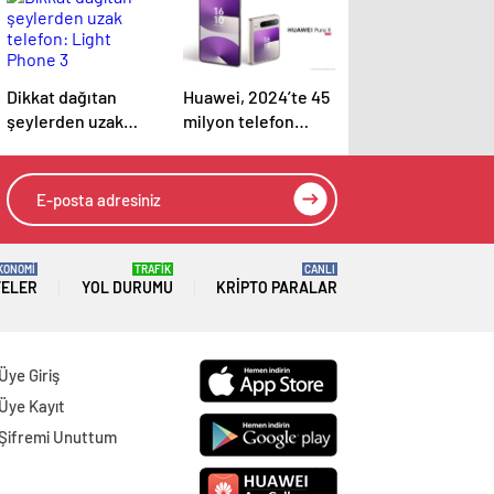
Dikkat dağıtan
Huawei, 2024’te 45
şeylerden uzak
milyon telefon
telefon: Light
satarak rekor gelire
Phone 3
ulaştı
KONOMİ
TRAFİK
CANLI
TELER
YOL DURUMU
KRIPTO PARALAR
Üye Giriş
Üye Kayıt
Şifremi Unuttum