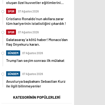
oluşan özel kuvvetler eğitimlerini
başlattı.
SPOR
07 Ağustos 2026
Cristiano Ronaldo’nun akıllara zarar
tüm kariyerinin istatistiğini çıkardık !
SPOR
07 Ağustos 2026
Galatasaray’a kötü haber! Monaco’dan
flaş Onyekuru kararı.
GÜNDEM
07 Ağustos 2026
Trump’tan seçim sonrası ilk mülakat
GÜNDEM
07 Ağustos 2026
Avusturya başbakanı Sebastian Kurz
ile ilgili bilinmeyenler
KATEGORİNİN POPÜLERLERİ