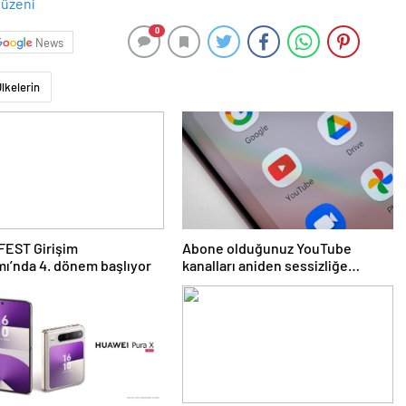
0
News
lkelerin
EST Girişim
Abone olduğunuz YouTube
ı’nda 4. dönem başlıyor
kanalları aniden sessizliğe
bürünebilir: İşte nedeni