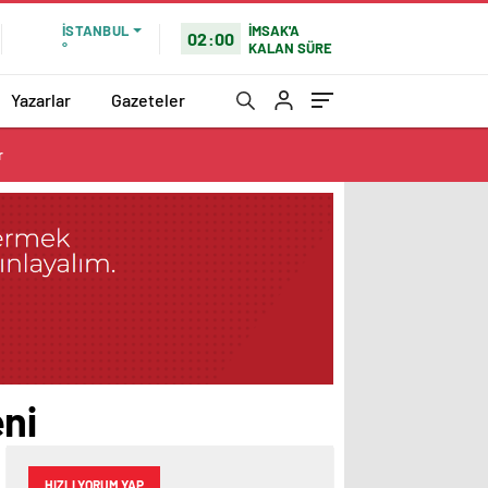
İMSAK'A
İSTANBUL
02:00
KALAN SÜRE
°
Yazarlar
Gazeteler
r
ni
HIZLI YORUM YAP