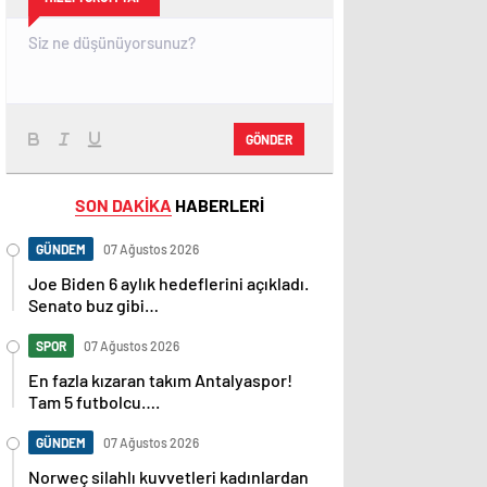
GÖNDER
SON DAKİKA
HABERLERİ
GÜNDEM
07 Ağustos 2026
Joe Biden 6 aylık hedeflerini açıkladı.
Senato buz gibi…
SPOR
07 Ağustos 2026
En fazla kızaran takım Antalyaspor!
Tam 5 futbolcu….
GÜNDEM
07 Ağustos 2026
Norweç silahlı kuvvetleri kadınlardan