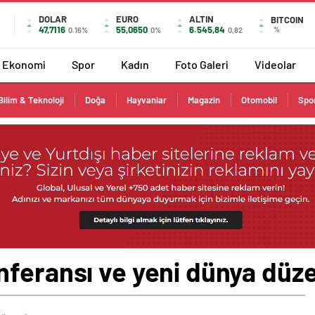
DOLAR
EURO
ALTIN
BITCOIN
47,7116
55,0650
6.545,84
%
0.16%
0%
0,82
Ekonomi
Spor
Kadın
Foto Galeri
Videolar
Bilim & Teknoloji
Doğa
Hayvanlar
Magazin
Otomobil
Spo
nferansı ve yeni dünya düze