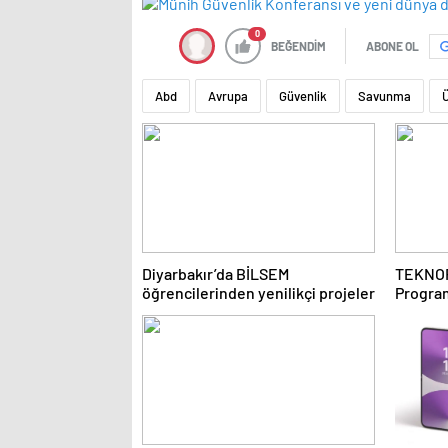
0
BEĞENDİM
ABONE OL
Abd
Avrupa
Güvenlik
Savunma
Ü
Diyarbakır’da BİLSEM
TEKNOF
öğrencilerinden yenilikçi projeler
Program