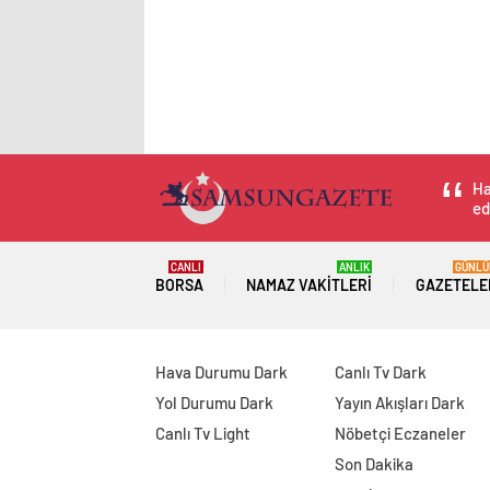
Ha
ed
CANLI
ANLIK
GÜNLÜ
BORSA
NAMAZ VAKITLERI
GAZETELE
Hava Durumu Dark
Canlı Tv Dark
Yol Durumu Dark
Yayın Akışları Dark
Canlı Tv Light
Nöbetçi Eczaneler
Son Dakika