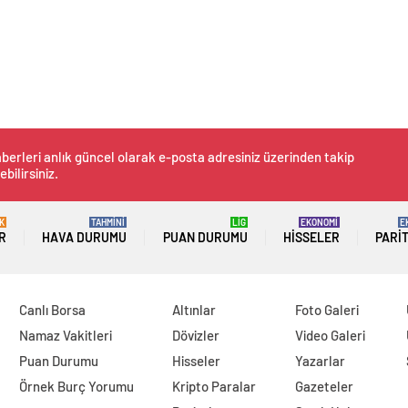
berleri anlık güncel olarak e-posta adresiniz üzerinden takip
ebilirsiniz.
K
TAHMİNİ
LİG
EKONOMİ
E
R
HAVA DURUMU
PUAN DURUMU
HISSELER
PARI
Canlı Borsa
Altınlar
Foto Galeri
Namaz Vakitleri
Dövizler
Video Galeri
Puan Durumu
Hisseler
Yazarlar
Örnek Burç Yorumu
Kripto Paralar
Gazeteler