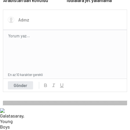
Arabistan’dan kovuldu
iddialara jet yalanlama
En az 10 karakter gerekli
Gönder