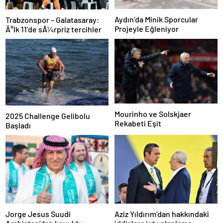
Aydın’da Minik Sporcular
Trabzonspor – Galatasaray:
Projeyle Eğleniyor
Ä°lk 11’de sÃ¼rpriz tercihler
Mourinho ve Solskjaer
2025 Challenge Gelibolu
Rekabeti Eşit
Başladı
Jorge Jesus Suudi
Aziz Yıldırım’dan hakkındaki