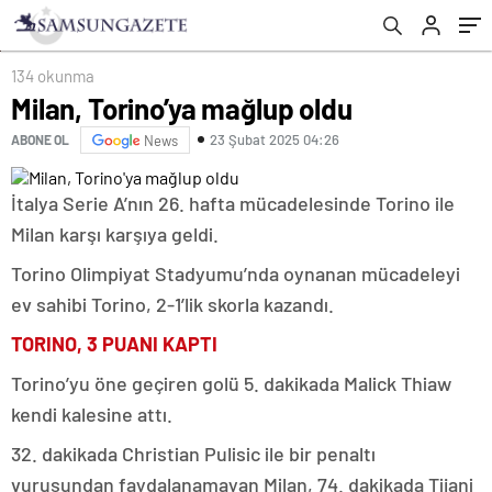
134 okunma
Milan, Torino’ya mağlup oldu
23 Şubat 2025 04:26
ABONE OL
News
İtalya Serie A’nın 26. hafta mücadelesinde Torino ile
Milan karşı karşıya geldi.
Torino Olimpiyat Stadyumu’nda oynanan mücadeleyi
ev sahibi Torino, 2-1’lik skorla kazandı.
TORINO, 3 PUANI KAPTI
Torino’yu öne geçiren golü 5. dakikada Malick Thiaw
kendi kalesine attı.
32. dakikada Christian Pulisic ile bir penaltı
vuruşundan faydalanamayan Milan, 74. dakikada Tijani