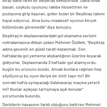
biraz daha farklı bir Beşiktaş bekliyorduk. Daha önde
basan, coşkulu oyununu rakibe hissettiren ve
pozisyona girip kaçıran, goller bulan bir Beşiktaş takımı
hayal ediyoruz. Ama bunu maalesef oyunun birçok
bölümünde göremedik” diye konuştu.
Beşiktaş’ın deplasmanlardaki gol atamama serisini
noktalamasına dikkat çeken Mehmet Özdilek, “Beşiktaş
adına gecenin en güzel tarafı kazanmak. Son
haftalarda gol yememe alışkanlığının üzerine koyarak
gidiyorlar. Deplasmanda 3 haftadır gol atamıyordu,
bugün bu orucunu bozdu. Ancak bunlara rağmen hep
söylüyoruz bu oyun ileriye bir ümit taşır mı? Bir
sonraki hafta oynayacağı Galatasaray maçına yeterli
mi? Bunlar açıkçası tartışmaya açık konular”
yorumunda bulundu.
Derbilerin havasının farklı olduğunu belirten Mehmet