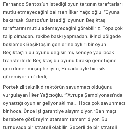
Fernando Santos’un istediği oyun tarzının taraftarları
mutlu etmeyeceğini belirten İlker Yağcıoğlu, “Oyuna
bakarsak, Santos’un istediği oyunun Beşiktaş
taraftarını mutlu edemeyeceğini görebiliriz. Topa çok
talip olmadan, rakibe baskı yapmadan, ikinci bölgede
beklemek Beşiktaş’ın genlerine aykırı bir oyun.
Beşiktaş’ın bu oyunu değişir mi, seneye yapılacak
transferlerle Beşiktaş bu oyunu bırakıp genetiğine
geri döner mi şüpheliyim. Hocada öyle bir ışık
göremiyorum” dedi.
Portekizli teknik direktörün savunmacı olduğunu
vurgulayan İlker Yağcıoğlu, “”Avrupa Şampiyonası’nda
oynattığı oyunlar geliyor aklıma… Hoca çok savunmacı
bir hoca. Önce işi garantiye alayım diyor. ‘Ben maçı
berabere götüreyim atarsam tamam’ diyor. Bu
turnuvada bir strateji olabilir. Geçerli de bir strateji