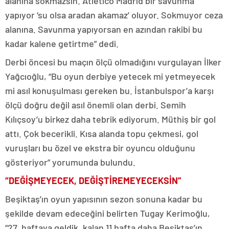
alanına sokmazsın. Atletico Madrid bir savunma
yapıyor ‘su olsa aradan akamaz’ oluyor. Sokmuyor ceza
alanına. Savunma yapıyorsan en azından rakibi bu
kadar kalene getirtme” dedi.
Derbi öncesi bu maçın ölçü olmadığını vurgulayan İlker
Yağcıoğlu, “Bu oyun derbiye yetecek mi yetmeyecek
mi asıl konuşulması gereken bu. İstanbulspor’a karşı
ölçü doğru değil asıl önemli olan derbi. Semih
Kılıçsoy’u birkez daha tebrik ediyorum. Müthiş bir gol
attı. Çok becerikli. Kısa alanda topu çekmesi, gol
vuruşları bu özel ve ekstra bir oyuncu olduğunu
gösteriyor” yorumunda bulundu.
“DEĞİŞMEYECEK, DEĞİŞTİREMEYECEKSİN”
Beşiktaş’ın oyun yapısının sezon sonuna kadar bu
şekilde devam edeceğini belirten Tugay Kerimoğlu,
“27. haftaya geldik, kalan 11 hafta daha Beşiktaş’ın