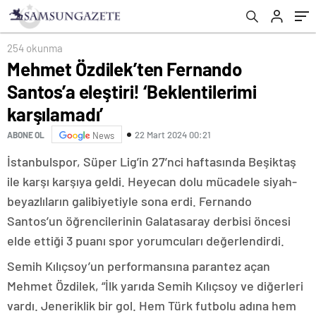
254 okunma
Mehmet Özdilek’ten Fernando
Santos’a eleştiri! ‘Beklentilerimi
karşılamadı’
22 Mart 2024 00:21
ABONE OL
News
İstanbulspor, Süper Lig’in 27’nci haftasında Beşiktaş
ile karşı karşıya geldi. Heyecan dolu mücadele siyah-
beyazlıların galibiyetiyle sona erdi. Fernando
Santos’un öğrencilerinin Galatasaray derbisi öncesi
elde ettiği 3 puanı spor yorumcuları değerlendirdi.
Semih Kılıçsoy’un performansına parantez açan
Mehmet Özdilek, “İlk yarıda Semih Kılıçsoy ve diğerleri
vardı. Jeneriklik bir gol. Hem Türk futbolu adına hem