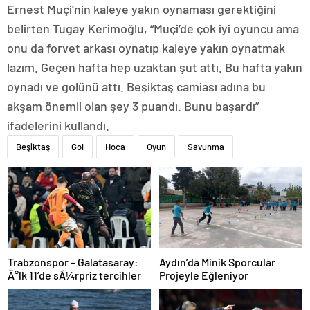
Ernest Muçi’nin kaleye yakın oynaması gerektiğini
belirten Tugay Kerimoğlu, “Muçi’de çok iyi oyuncu ama
onu da forvet arkası oynatıp kaleye yakın oynatmak
lazım. Geçen hafta hep uzaktan şut attı. Bu hafta yakın
oynadı ve golünü attı. Beşiktaş camiası adına bu
akşam önemli olan şey 3 puandı. Bunu başardı”
ifadelerini kullandı.
Beşiktaş
Gol
Hoca
Oyun
Savunma
Aydın’da Minik Sporcular
Trabzonspor – Galatasaray:
Projeyle Eğleniyor
Ä°lk 11’de sÃ¼rpriz tercihler