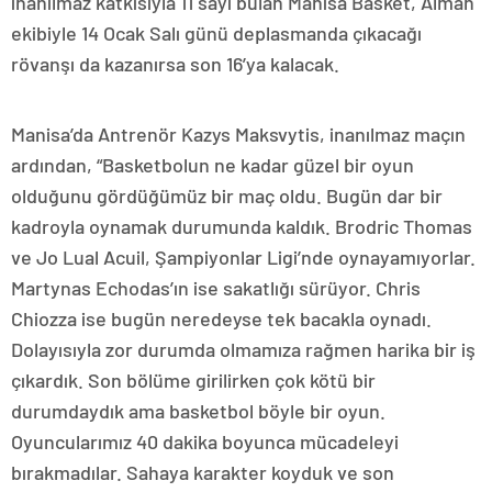
inanılmaz katkısıyla 11 sayı bulan Manisa Basket, Alman
ekibiyle 14 Ocak Salı günü deplasmanda çıkacağı
rövanşı da kazanırsa son 16’ya kalacak.
Manisa’da Antrenör Kazys Maksvytis, inanılmaz maçın
ardından, “Basketbolun ne kadar güzel bir oyun
olduğunu gördüğümüz bir maç oldu. Bugün dar bir
kadroyla oynamak durumunda kaldık. Brodric Thomas
ve Jo Lual Acuil, Şampiyonlar Ligi’nde oynayamıyorlar.
Martynas Echodas’ın ise sakatlığı sürüyor. Chris
Chiozza ise bugün neredeyse tek bacakla oynadı.
Dolayısıyla zor durumda olmamıza rağmen harika bir iş
çıkardık. Son bölüme girilirken çok kötü bir
durumdaydık ama basketbol böyle bir oyun.
Oyuncularımız 40 dakika boyunca mücadeleyi
bırakmadılar. Sahaya karakter koyduk ve son