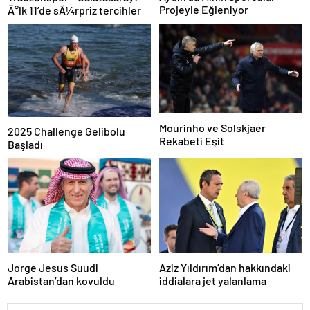
Projeyle Eğleniyor
Ä°lk 11’de sÃ¼rpriz tercihler
Mourinho ve Solskjaer
2025 Challenge Gelibolu
Rekabeti Eşit
Başladı
Jorge Jesus Suudi
Aziz Yıldırım’dan hakkındaki
Arabistan’dan kovuldu
iddialara jet yalanlama