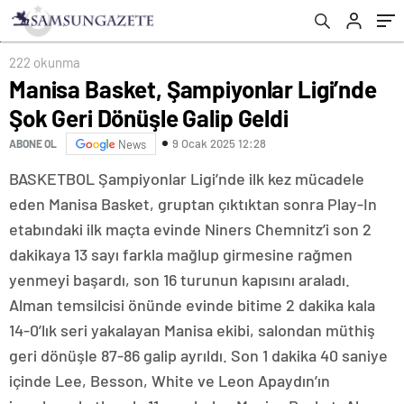
222 okunma
Manisa Basket, Şampiyonlar Ligi’nde
Şok Geri Dönüşle Galip Geldi
9 Ocak 2025 12:28
ABONE OL
News
BASKETBOL Şampiyonlar Ligi’nde ilk kez mücadele
eden Manisa Basket, gruptan çıktıktan sonra Play-In
etabındaki ilk maçta evinde Niners Chemnitz’i son 2
dakikaya 13 sayı farkla mağlup girmesine rağmen
yenmeyi başardı, son 16 turunun kapısını araladı.
Alman temsilcisi önünde evinde bitime 2 dakika kala
14-0’lık seri yakalayan Manisa ekibi, salondan müthiş
geri dönüşle 87-86 galip ayrıldı. Son 1 dakika 40 saniye
içinde Lee, Besson, White ve Leon Apaydın’ın