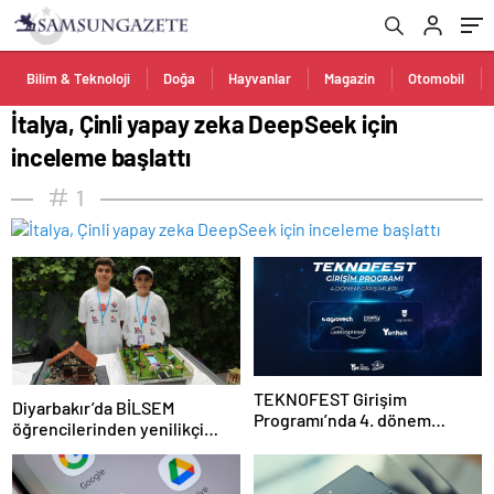
Bilim & Teknoloji
Doğa
Hayvanlar
Magazin
Otomobil
İtalya, Çinli yapay zeka DeepSeek için
inceleme başlattı
1
TEKNOFEST Girişim
Diyarbakır’da BİLSEM
Programı’nda 4. dönem
öğrencilerinden yenilikçi
başlıyor
projeler