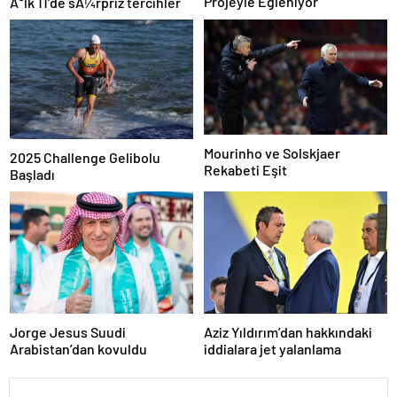
Projeyle Eğleniyor
Ä°lk 11’de sÃ¼rpriz tercihler
Mourinho ve Solskjaer
2025 Challenge Gelibolu
Rekabeti Eşit
Başladı
Jorge Jesus Suudi
Aziz Yıldırım’dan hakkındaki
Arabistan’dan kovuldu
iddialara jet yalanlama