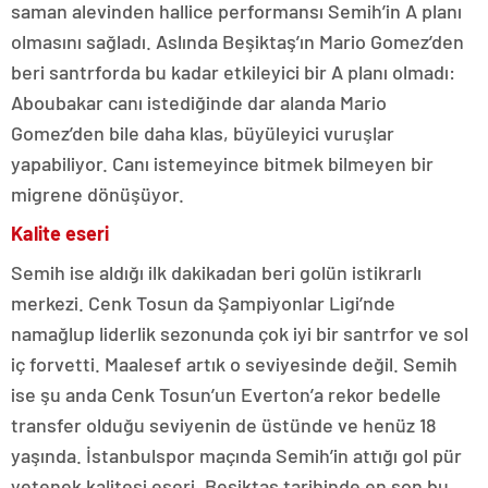
saman alevinden hallice performansı Semih’in A planı
olmasını sağladı. Aslında Beşiktaş’ın Mario Gomez’den
beri santrforda bu kadar etkileyici bir A planı olmadı:
Aboubakar canı istediğinde dar alanda Mario
Gomez’den bile daha klas, büyüleyici vuruşlar
yapabiliyor. Canı istemeyince bitmek bilmeyen bir
migrene dönüşüyor.
Kalite eseri
Semih ise aldığı ilk dakikadan beri golün istikrarlı
merkezi. Cenk Tosun da Şampiyonlar Ligi’nde
namağlup liderlik sezonunda çok iyi bir santrfor ve sol
iç forvetti. Maalesef artık o seviyesinde değil. Semih
ise şu anda Cenk Tosun’un Everton’a rekor bedelle
transfer olduğu seviyenin de üstünde ve henüz 18
yaşında. İstanbulspor maçında Semih’in attığı gol pür
yetenek kalitesi eseri. Beşiktaş tarihinde en son bu