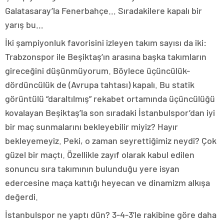
Galatasaray’la Fenerbahçe… Sıradakilere kapalı bir
yarış bu…
İki şampiyonluk favorisini izleyen takım sayısı da iki:
Trabzonspor ile Beşiktaş’ın arasına başka takımların
gireceğini düşünmüyorum. Böylece üçüncülük-
dördüncülük de (Avrupa tahtası) kapalı. Bu statik
görüntülü “daraltılmış” rekabet ortamında üçüncülüğü
kovalayan Beşiktaş’la son sıradaki İstanbulspor’dan iyi
bir maç sunmalarını bekleyebilir miyiz? Hayır
bekleyemeyiz. Peki, o zaman seyrettiğimiz neydi? Çok
güzel bir maçtı. Özellikle zayıf olarak kabul edilen
sonuncu sıra takımının bulunduğu yere isyan
edercesine maça kattığı heyecan ve dinamizm alkışa
değerdi.
İstanbulspor ne yaptı dün? 3-4-3’le rakibine göre daha