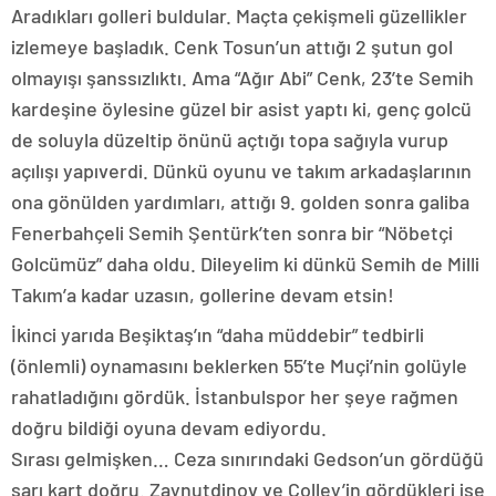
Aradıkları golleri buldular. Maçta çekişmeli güzellikler
izlemeye başladık. Cenk Tosun’un attığı 2 şutun gol
olmayışı şanssızlıktı. Ama “Ağır Abi” Cenk, 23’te Semih
kardeşine öylesine güzel bir asist yaptı ki, genç golcü
de soluyla düzeltip önünü açtığı topa sağıyla vurup
açılışı yapıverdi. Dünkü oyunu ve takım arkadaşlarının
ona gönülden yardımları, attığı 9. golden sonra galiba
Fenerbahçeli Semih Şentürk’ten sonra bir “Nöbetçi
Golcümüz” daha oldu. Dileyelim ki dünkü Semih de Milli
Takım’a kadar uzasın, gollerine devam etsin!
İkinci yarıda Beşiktaş’ın “daha müddebir” tedbirli
(önlemli) oynamasını beklerken 55’te Muçi’nin golüyle
rahatladığını gördük. İstanbulspor her şeye rağmen
doğru bildiği oyuna devam ediyordu.
Sırası gelmişken… Ceza sınırındaki Gedson’un gördüğü
sarı kart doğru. Zaynutdinov ve Colley’in gördükleri ise