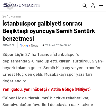
gerekirdi!
247 okunma
İstanbulspor galibiyeti sonrası
Beşiktaşlı oyuncuya Semih Şentürk
benzetmesi
22 Mart 2024 00:40
ABONE OL
News
Süper Lig’in 27. haftasında İstanbulspor’u
deplasmanda 2-0 mağlup etti, çıkışını sürdürdü. Siyah-
beyazlı takımın golleri Semih Kılıçsoy ve yeni transfer
Ernest Muçi’den geldi. Müsabakayı spor yazarları
değerlendirdi.
Yeni golcü, yeni nöbetçi / Attila Gökçe (Milliyet)
“Süper Lig’de “daraltılmış” bir zirve rekabeti var.
Şampiyonluğun favorileri de adayları da iki takım: