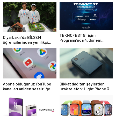
TEKNOFEST Girişim
Diyarbakır’da BİLSEM
Programı’nda 4. dönem
öğrencilerinden yenilikçi
başlıyor
projeler
Abone olduğunuz YouTube
Dikkat dağıtan şeylerden
kanalları aniden sessizliğe
uzak telefon: Light Phone 3
bürünebilir: İşte nedeni