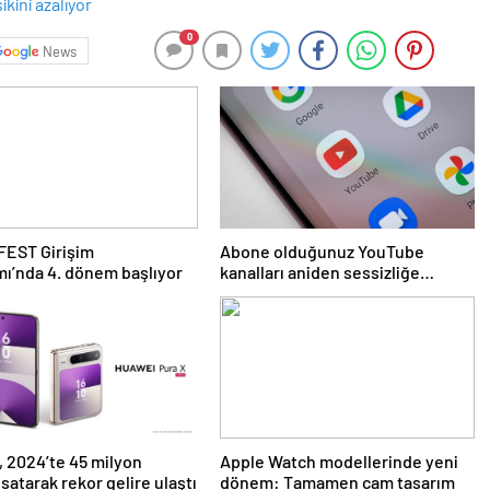
0
News
EST Girişim
Abone olduğunuz YouTube
ı’nda 4. dönem başlıyor
kanalları aniden sessizliğe
bürünebilir: İşte nedeni
 2024’te 45 milyon
Apple Watch modellerinde yeni
 satarak rekor gelire ulaştı
dönem: Tamamen cam tasarım