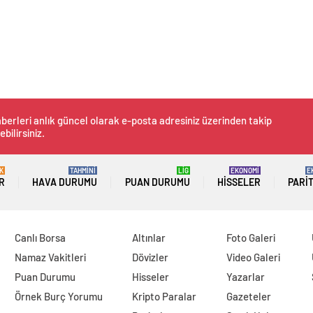
berleri anlık güncel olarak e-posta adresiniz üzerinden takip
ebilirsiniz.
K
TAHMİNİ
LİG
EKONOMİ
E
R
HAVA DURUMU
PUAN DURUMU
HISSELER
PARI
Canlı Borsa
Altınlar
Foto Galeri
Namaz Vakitleri
Dövizler
Video Galeri
Puan Durumu
Hisseler
Yazarlar
Örnek Burç Yorumu
Kripto Paralar
Gazeteler