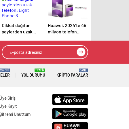
Dikkat dağıtan
Huawei, 2024’te 45
şeylerden uzak
milyon telefon
telefon: Light
satarak rekor gelire
Phone 3
ulaştı
KONOMİ
TRAFİK
CANLI
TELER
YOL DURUMU
KRIPTO PARALAR
Üye Giriş
Üye Kayıt
Şifremi Unuttum