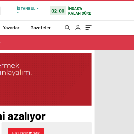
İMSAK'A
İSTANBUL
02:00
KALAN SÜRE
°
Yazarlar
Gazeteler
r
i azalıyor
HIZLI YORUM YAP