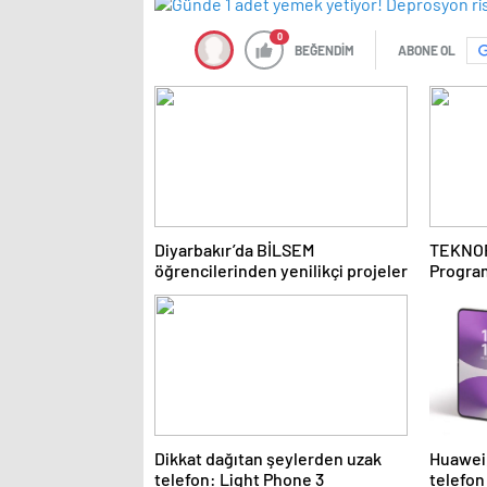
0
BEĞENDİM
ABONE OL
Diyarbakır’da BİLSEM
TEKNOF
öğrencilerinden yenilikçi projeler
Program
Dikkat dağıtan şeylerden uzak
Huawei,
telefon: Light Phone 3
telefon