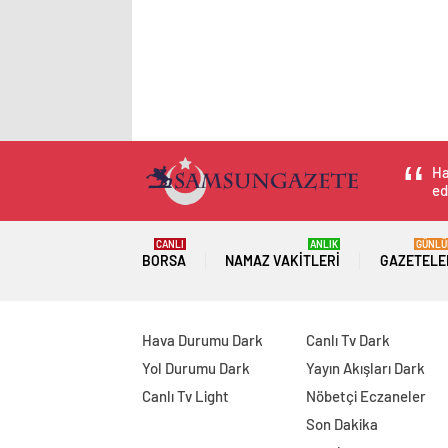
Ha
ed
CANLI
ANLIK
GÜNLÜ
BORSA
NAMAZ VAKITLERI
GAZETELE
Hava Durumu Dark
Canlı Tv Dark
Yol Durumu Dark
Yayın Akışları Dark
Canlı Tv Light
Nöbetçi Eczaneler
Son Dakika