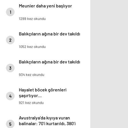
Meunier daha yeni başlıyor
1
1299 kez okundu
Balıkçıların ağına bir dev takıldı
2
1052 kez okundu
Balıkçıların ağına bir dev takıldı
3
934 kez okundu
Hayalet böcek görenleri
şaşırtıyor…
4
921 kez okundu
Avustralya’da kıyıya vuran
balinalar: 70’i kurtarıldı, 380’i
5