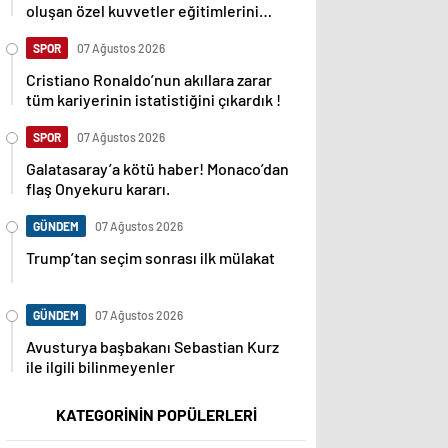
oluşan özel kuvvetler eğitimlerini
başlattı.
SPOR
07 Ağustos 2026
Cristiano Ronaldo’nun akıllara zarar
tüm kariyerinin istatistiğini çıkardık !
SPOR
07 Ağustos 2026
Galatasaray’a kötü haber! Monaco’dan
flaş Onyekuru kararı.
GÜNDEM
07 Ağustos 2026
Trump’tan seçim sonrası ilk mülakat
GÜNDEM
07 Ağustos 2026
Avusturya başbakanı Sebastian Kurz
ile ilgili bilinmeyenler
KATEGORİNİN POPÜLERLERİ