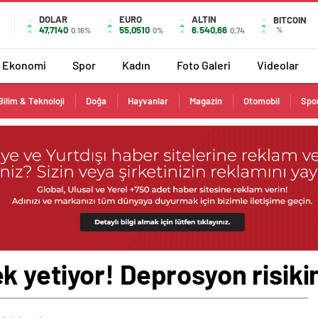
DOLAR
EURO
ALTIN
BITCOIN
47,7140
55,0510
6.540,66
%
0.16%
0%
0,74
Ekonomi
Spor
Kadın
Foto Galeri
Videolar
Bilim & Teknoloji
Doğa
Hayvanlar
Magazin
Otomobil
Spo
 yetiyor! Deprosyon risikin