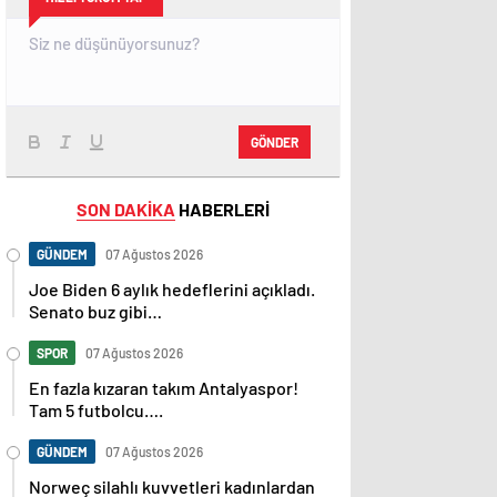
GÖNDER
SON DAKİKA
HABERLERİ
GÜNDEM
07 Ağustos 2026
Joe Biden 6 aylık hedeflerini açıkladı.
Senato buz gibi…
SPOR
07 Ağustos 2026
En fazla kızaran takım Antalyaspor!
Tam 5 futbolcu….
GÜNDEM
07 Ağustos 2026
Norweç silahlı kuvvetleri kadınlardan