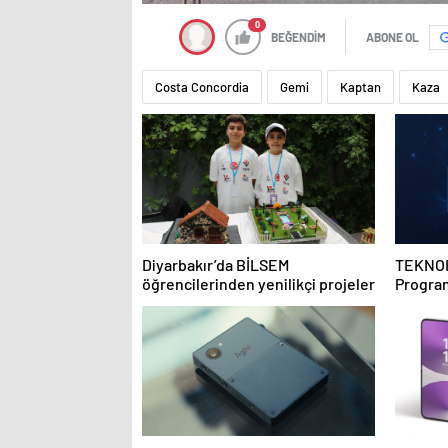
0
BEĞENDİM
ABONE OL
Costa Concordia
Gemi
Kaptan
Kaza
Diyarbakır’da BİLSEM
TEKNOF
öğrencilerinden yenilikçi projeler
Program