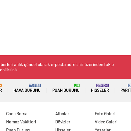
berleri anlık güncel olarak e-posta adresiniz üzerinden takip
ebilirsiniz.
K
TAHMİNİ
LİG
EKONOMİ
E
R
HAVA DURUMU
PUAN DURUMU
HISSELER
PARI
Canlı Borsa
Altınlar
Foto Galeri
Namaz Vakitleri
Dövizler
Video Galeri
Puan Durumu
Hisseler
Yazarlar