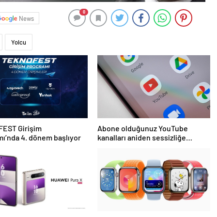
0
News
Yolcu
EST Girişim
Abone olduğunuz YouTube
ı’nda 4. dönem başlıyor
kanalları aniden sessizliğe
bürünebilir: İşte nedeni