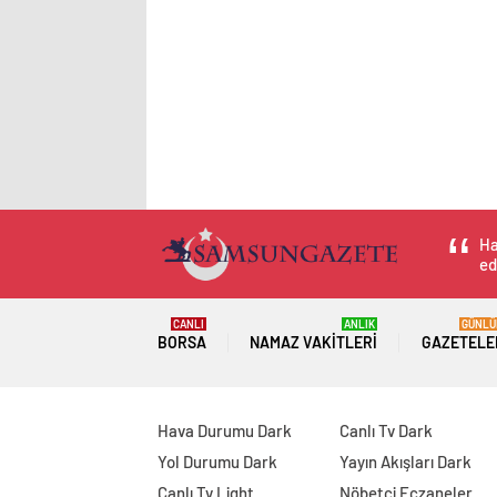
Ha
ed
CANLI
ANLIK
GÜNLÜ
BORSA
NAMAZ VAKITLERI
GAZETELE
Hava Durumu Dark
Canlı Tv Dark
Yol Durumu Dark
Yayın Akışları Dark
Canlı Tv Light
Nöbetçi Eczaneler