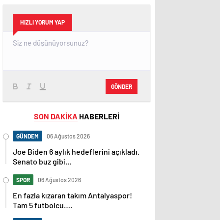
HIZLI YORUM YAP
GÖNDER
SON DAKİKA
HABERLERİ
GÜNDEM
06 Ağustos 2026
Joe Biden 6 aylık hedeflerini açıkladı.
Senato buz gibi…
SPOR
06 Ağustos 2026
En fazla kızaran takım Antalyaspor!
Tam 5 futbolcu….