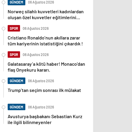
GÜNDEM
06 Ağustos 2026
Norweç silahlı kuvvetleri kadınlardan
oluşan özel kuvvetler eğitimlerini
başlattı.
SPOR
06 Ağustos 2026
Cristiano Ronaldo’nun akıllara zarar
tüm kariyerinin istatistiğini çıkardık !
SPOR
06 Ağustos 2026
Galatasaray’a kötü haber! Monaco’dan
flaş Onyekuru kararı.
GÜNDEM
06 Ağustos 2026
Trump’tan seçim sonrası ilk mülakat
GÜNDEM
06 Ağustos 2026
Avusturya başbakanı Sebastian Kurz
ile ilgili bilinmeyenler