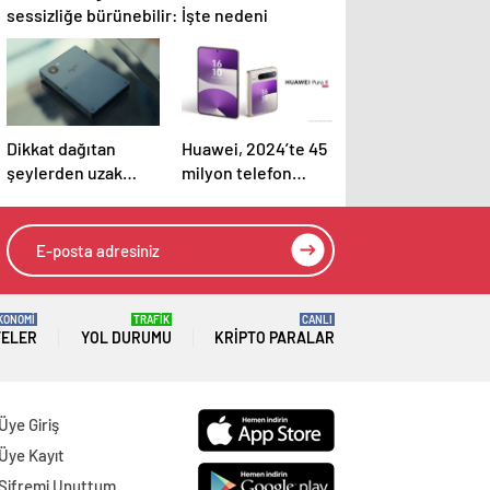
sessizliğe bürünebilir: İşte nedeni
Dikkat dağıtan
Huawei, 2024’te 45
şeylerden uzak
milyon telefon
telefon: Light
satarak rekor gelire
Phone 3
ulaştı
KONOMİ
TRAFİK
CANLI
TELER
YOL DURUMU
KRIPTO PARALAR
Üye Giriş
Üye Kayıt
Şifremi Unuttum