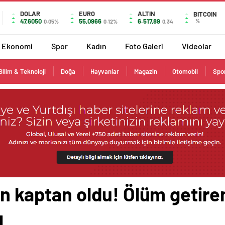
DOLAR
EURO
ALTIN
BITCOIN
47,6050
55,0966
6.517,89
%
0.05%
0.12%
0,34
Ekonomi
Spor
Kadın
Foto Galeri
Videolar
Bilim & Teknoloji
Doğa
Hayvanlar
Magazin
Otomobil
Spo
en kaptan oldu! Ölüm getiren
ı