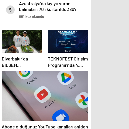
Avustralya’da kıyıya vuran
balinalar: 70’i kurtarıldı, 380’i
5
öldü
861 kez okundu
Diyarbakır’da
TEKNOFEST Girişim
BİLSEM
Programı’nda 4.
öğrencilerinden
dönem başlıyor
yenilikçi projeler
Abone olduğunuz YouTube kanalları aniden