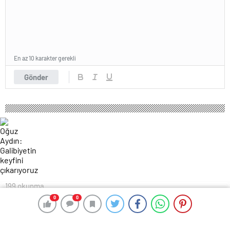
En az 10 karakter gerekli
Gönder
199 okunma
Oğuz Aydın: Galibiyetin keyfini
0
0
0
0
çıkarıyoruz