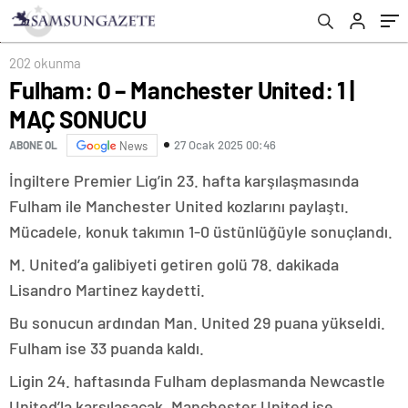
202 okunma
Fulham: 0 – Manchester United: 1 |
MAÇ SONUCU
27 Ocak 2025 00:46
ABONE OL
News
İngiltere Premier Lig’in 23. hafta karşılaşmasında
Fulham ile Manchester United kozlarını paylaştı.
Mücadele, konuk takımın 1-0 üstünlüğüyle sonuçlandı.
M. United’a galibiyeti getiren golü 78. dakikada
Lisandro Martinez kaydetti.
Bu sonucun ardından Man. United 29 puana yükseldi.
Fulham ise 33 puanda kaldı.
Ligin 24. haftasında Fulham deplasmanda Newcastle
United’la karşılaşacak. Manchester United ise