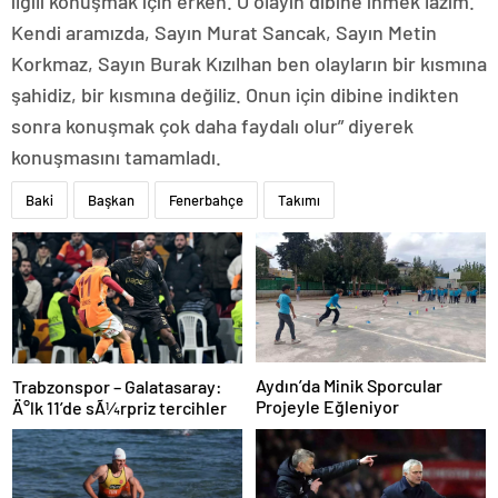
ilgili konuşmak için erken. O olayın dibine inmek lazım.
Kendi aramızda, Sayın Murat Sancak, Sayın Metin
Korkmaz, Sayın Burak Kızılhan ben olayların bir kısmına
şahidiz, bir kısmına değiliz. Onun için dibine indikten
sonra konuşmak çok daha faydalı olur” diyerek
konuşmasını tamamladı.
Baki
Başkan
Fenerbahçe
Takımı
Aydın’da Minik Sporcular
Trabzonspor – Galatasaray:
Projeyle Eğleniyor
Ä°lk 11’de sÃ¼rpriz tercihler