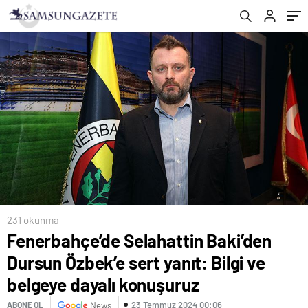
konuşuruz
231 okunma
Fenerbahçe’de Selahattin Baki’den
Dursun Özbek’e sert yanıt: Bilgi ve
belgeye dayalı konuşuruz
23 Temmuz 2024 00:06
ABONE OL
News