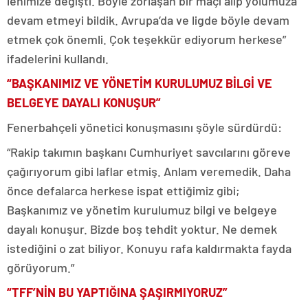
lehimize değişti. Böyle zorlaşan bir maçı alıp yolumuza
devam etmeyi bildik. Avrupa’da ve ligde böyle devam
etmek çok önemli. Çok teşekkür ediyorum herkese”
ifadelerini kullandı.
“BAŞKANIMIZ VE YÖNETİM KURULUMUZ BİLGİ VE
BELGEYE DAYALI KONUŞUR”
Fenerbahçeli yönetici konuşmasını şöyle sürdürdü:
“Rakip takımın başkanı Cumhuriyet savcılarını göreve
çağırıyorum gibi laflar etmiş. Anlam veremedik. Daha
önce defalarca herkese ispat ettiğimiz gibi;
Başkanımız ve yönetim kurulumuz bilgi ve belgeye
dayalı konuşur. Bizde boş tehdit yoktur. Ne demek
istediğini o zat biliyor. Konuyu rafa kaldırmakta fayda
görüyorum.”
“TFF’NİN BU YAPTIĞINA ŞAŞIRMIYORUZ”