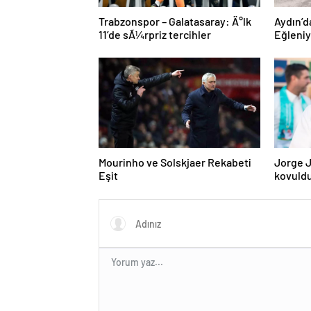
Trabzonspor – Galatasaray: Ä°lk
Aydın’d
11’de sÃ¼rpriz tercihler
Eğleni
Mourinho ve Solskjaer Rekabeti
Jorge J
Eşit
kovuld