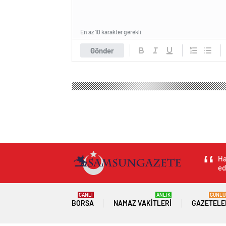
En az 10 karakter gerekli
Gönder
Ha
ed
CANLI
ANLIK
GÜNLÜ
BORSA
NAMAZ VAKITLERI
GAZETELE