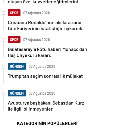
oluşan özel kuvvetler eğitimlerini
başlattı.
SPOR
07 Ağustos 2026
Cristiano Ronaldo’nun akıllara zarar
tüm kariyerinin istatistiğini çıkardık !
SPOR
07 Ağustos 2026
Galatasaray’a kötü haber! Monaco’dan
flaş Onyekuru kararı.
GÜNDEM
07 Ağustos 2026
Trump’tan seçim sonrası ilk mülakat
GÜNDEM
07 Ağustos 2026
Avusturya başbakanı Sebastian Kurz
ile ilgili bilinmeyenler
KATEGORİNİN POPÜLERLERİ