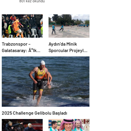
801 kez okundu
Trabzonspor –
Aydın’da Minik
Galatasaray: Ä°lk
Sporcular Projeyle
11’de sÃ¼rpriz
Eğleniyor
tercihler
2025 Challenge Gelibolu Başladı