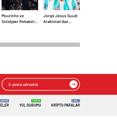
Mourinho ve
Jorge Jesus Suudi
Solskjaer Rekabeti
Arabistan’dan
Eşit
kovuldu
KONOMİ
TRAFİK
CANLI
TELER
YOL DURUMU
KRIPTO PARALAR