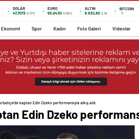
DOLAR
EURO
ALTIN
BITCOIN
47,7073
55,0430
6.632,90
%
0.17%
0.05%
2,16
Ekonomi
Spor
Kadın
Foto Galeri
Videolar
erbahçe’de kaptan Edin Dzeko performansıyla alkış aldı
tan Edin Dzeko performansıy