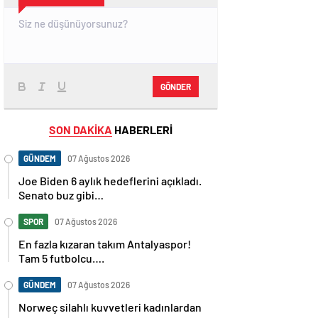
GÖNDER
SON DAKİKA
HABERLERİ
GÜNDEM
07 Ağustos 2026
Joe Biden 6 aylık hedeflerini açıkladı.
Senato buz gibi…
SPOR
07 Ağustos 2026
En fazla kızaran takım Antalyaspor!
Tam 5 futbolcu….
GÜNDEM
07 Ağustos 2026
Norweç silahlı kuvvetleri kadınlardan