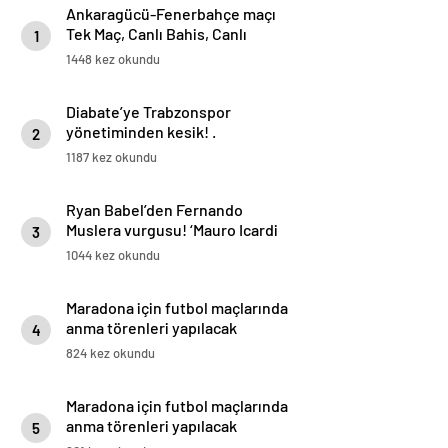
Ankaragücü-Fenerbahçe maçı
Tek Maç, Canlı Bahis, Canlı
1
Sohbet ve Şampiyon Oran
1448 kez okundu
seçenekleriyle Misli’de
Diabate’ye Trabzonspor
yönetiminden kesik! .
2
1187 kez okundu
Ryan Babel’den Fernando
Muslera vurgusu! ‘Mauro Icardi
3
her zaman gol atmak ister’
1044 kez okundu
Maradona için futbol maçlarında
anma törenleri yapılacak
4
824 kez okundu
Maradona için futbol maçlarında
anma törenleri yapılacak
5