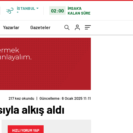
İMSAK'A
İSTANBUL
02:00
KALAN SÜRE
°
Yazarlar
Gazeteler
217 kez okundu
|
Güncelleme: 6 Ocak 2025 11:11
la alkış aldı
HIZLI YORUM YAP