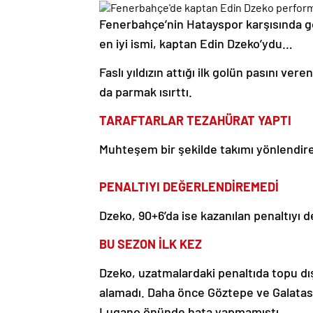
Fenerbahçe’nin Hatayspor karşısında go
en iyi ismi, kaptan Edin Dzeko’ydu…
Faslı yıldızın attığı ilk golün pasını ve
da parmak ısırttı.
TARAFTARLAR TEZAHÜRAT YAPTI
Muhteşem bir şekilde takımı yönlendire
PENALTIYI DEĞERLENDİREMEDİ
Dzeko, 90+6’da ise kazanılan penaltıyı 
BU SEZON İLK KEZ
Dzeko, uzatmalardaki penaltıda topu dı
alamadı. Daha önce Göztepe ve Galatas
Lugano önünde hata yapmamıştı.