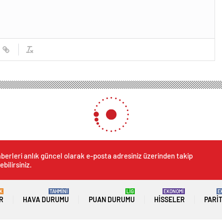
berleri anlık güncel olarak e-posta adresiniz üzerinden takip
ebilirsiniz.
K
TAHMİNİ
LİG
EKONOMİ
E
R
HAVA DURUMU
PUAN DURUMU
HISSELER
PARI