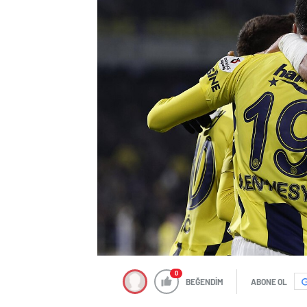
0
BEĞENDİM
ABONE OL