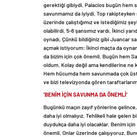
gerektiği gibiydi. Palacios bugün he
savunmamız da iyiydi. Top rakipteyken s
üzerinde çalıştığımız ve istediğimiz şeyi
olabilirdi. 5-6 şansımız vardı. İkinci ya
oynadı. Çünkü bildiğiniz gibi Juancar sak
açmak istiyorum: İkinci maçta da oyna
da bizim için çok önemli. Bugün hem S
oldum. Kolay değil ama kendilerine ne 
Hem hücumda hem savunmada çok üst d
ve bizi televizyonda gören taraftarl
‘BENİM İÇİN SAVUNMA DA ÖNEMLİ’
Bugünkü maçın zayıf yönlerine gelince, 
daha iyi olmalıyız. Tehlikeli hale gelen 
duydukça daha iyi olacaklar. Benim içi
önemli. Onlar üzerinde çalışıyoruz. Bunu