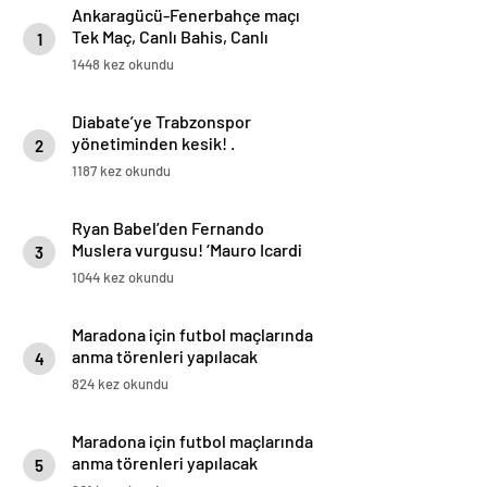
Ankaragücü-Fenerbahçe maçı
Tek Maç, Canlı Bahis, Canlı
1
Sohbet ve Şampiyon Oran
1448 kez okundu
seçenekleriyle Misli’de
Diabate’ye Trabzonspor
yönetiminden kesik! .
2
1187 kez okundu
Ryan Babel’den Fernando
Muslera vurgusu! ‘Mauro Icardi
3
her zaman gol atmak ister’
1044 kez okundu
Maradona için futbol maçlarında
anma törenleri yapılacak
4
824 kez okundu
Maradona için futbol maçlarında
anma törenleri yapılacak
5