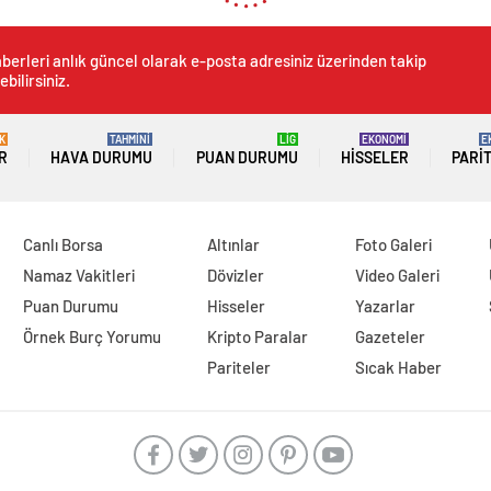
berleri anlık güncel olarak e-posta adresiniz üzerinden takip
ebilirsiniz.
K
TAHMİNİ
LİG
EKONOMİ
E
R
HAVA DURUMU
PUAN DURUMU
HISSELER
PARI
Canlı Borsa
Altınlar
Foto Galeri
Namaz Vakitleri
Dövizler
Video Galeri
Puan Durumu
Hisseler
Yazarlar
Örnek Burç Yorumu
Kripto Paralar
Gazeteler
Pariteler
Sıcak Haber