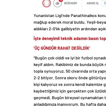
0
BEĞENDİM
ABONE OL
Yunanistan Ligi’nde Panathinaikos konuk 
mağlup ederek moral buldu. Yeşil-beyazl
aldıkları 2-0’lık galibiyetin ardından aç
İşte deneyimli teknik adamın basın top
‘ÜÇ GÜNDÜR RAHAT DEĞİLDİK’
“Bugün çok ciddi ve iyi bir futbol oyna
keyif aldım. Rakibimiz de bunda büyük 
topla oynuyoruz, 50 civarında orta yap
2-2 bitiyor. Sonra skoru önde götürüyo
kişi kalıyoruz ve sonra kendi kalemize 
kaybettiğimiz için gerçekten çok üzüldü
geçmedi. Bugün bireysel oynamaktan ta
anladığımıza inanıyorum. Bu hafta daha