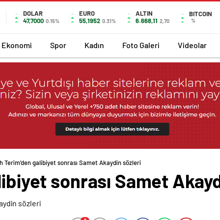
DOLAR
EURO
ALTIN
BITCOIN
47,7000
55,1952
6.668,11
%
0.15%
0.31%
2,70
Ekonomi
Spor
Kadın
Foto Galeri
Videolar
h Terim’den galibiyet sonrası Samet Akaydin sözleri
libiyet sonrası Samet Akayd