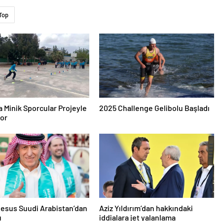
Top
a Minik Sporcular Projeyle
2025 Challenge Gelibolu Başladı
yor
esus Suudi Arabistan’dan
Aziz Yıldırım’dan hakkındaki
u
iddialara jet yalanlama