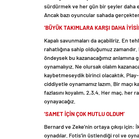
sürdürmek ve her gün bir şeyler daha e
Ancak bazı oyuncular sahada gerçekten 
‘BÜYÜK TAKIMLARA KARŞI DAHA İYİSİ
Kapalı savunmaları da açabiliriz. En teh
rahatlığına sahip olduğumuz zamandır. 
öndeysek bu kazanacağımız anlamına ge
oynamalıyız. Ne olursak olalım kazanaca
kaybetmeseydik birinci olacaktık. Play-
ciddiyetle oynamamız lazım. Bir maçı ka
fazlasını koyalım, 2,3,4. Her maç, her 
oynayacağız.
‘SAMET İÇİN ÇOK MUTLU OLDUM’
Bernard ve Zeke’nin ortaya çıkışı için: İk
oynadılar. Fotis’in üstlendiği rol ve o