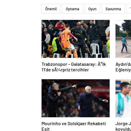
Önemli
Oynama
Oyun
Savunma
Trabzonspor – Galatasaray: Ä°lk
Aydın’d
11’de sÃ¼rpriz tercihler
Eğleni
Mourinho ve Solskjaer Rekabeti
Jorge J
Eşit
kovuld