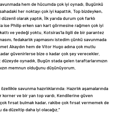
m savunmada hem de hücumda çok iyi oynadı. Bugünkü
ahadaki her noktayı çok iyi kapattık. Top bizdeyken,
 düzenli olarak yaptık. İlk yarıda durum çok farklı
rıda ise Philip erken sarı kart görmesine rağmen çok iyi
attı ve yedeği yoktu. Kotsiras’la ilgili de bir parantez
masını, fedakarlık yapmasını istedim çünkü savunmada
amet Akaydın hem de Vitor Hugo adına çok mutlu
kadar güvenirlerse bize o kadar çok şey verecekler.
üzeyde oynadık. Bugün stada gelen taraftarlarımızın
arımızın memnun olduğunu düşünüyorum.
özellikle savunma hazırlıklarında: Hazırlık aşamalarında
bir korner ve bir yan top vardı. Kendilerine güven
n çok fırsat bulmak kadar, rakibe çok fırsat vermemek de
 da düzeltip daha iyi olacağız.”