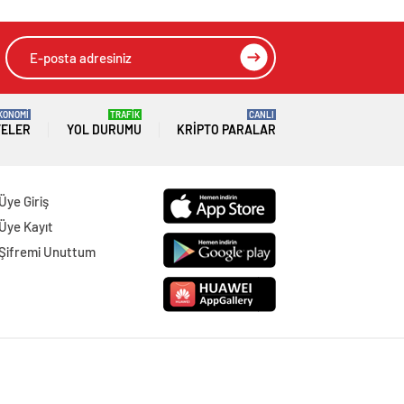
KONOMİ
TRAFİK
CANLI
TELER
YOL DURUMU
KRIPTO PARALAR
Üye Giriş
Üye Kayıt
Şifremi Unuttum