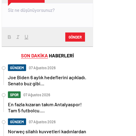
GÖNDER
SON DAKİKA
HABERLERİ
GÜNDEM
07 Ağustos 2026
Joe Biden 6 aylık hedeflerini açıkladı.
Senato buz gibi…
SPOR
07 Ağustos 2026
En fazla kızaran takım Antalyaspor!
Tam 5 futbolcu….
GÜNDEM
07 Ağustos 2026
Norweç silahlı kuvvetleri kadınlardan