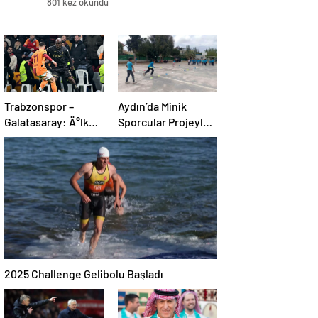
801 kez okundu
Trabzonspor –
Aydın’da Minik
Galatasaray: Ä°lk
Sporcular Projeyle
11’de sÃ¼rpriz
Eğleniyor
tercihler
2025 Challenge Gelibolu Başladı