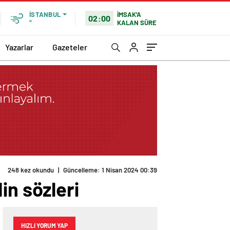
İMSAK'A
İSTANBUL
02:00
KALAN SÜRE
°
Yazarlar
Gazeteler
248 kez okundu
|
Güncelleme: 1 Nisan 2024 00:39
in sözleri
HIZLI YORUM YAP