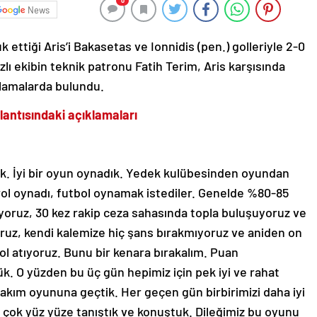
0
News
ettiği Aris’i Bakasetas ve Ionnidis (pen.) golleriyle 2-0
ı ekibin teknik patronu Fatih Terim, Aris karşısında
ıklamalarda bulundu.
lantısındaki açıklamaları
dık. İyi bir oyun oynadık. Yedek kulübesinden oyundan
rol oynadı, futbol oynamak istediler. Genelde %80-85
ıyoruz, 30 kez rakip ceza sahasında topla buluşuyoruz ve
ruz, kendi kalemize hiç şans bırakmıyoruz ve aniden on
gol atıyoruz. Bunu bir kenara bırakalım. Puan
k. O yüzden bu üç gün hepimiz için pek iyi ve rahat
kım oyununa geçtik. Her geçen gün birbirimizi daha iyi
 çok yüz yüze tanıştık ve konuştuk. Dileğimiz bu oyunu