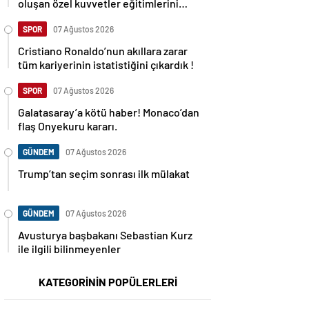
oluşan özel kuvvetler eğitimlerini
başlattı.
SPOR
07 Ağustos 2026
Cristiano Ronaldo’nun akıllara zarar
tüm kariyerinin istatistiğini çıkardık !
SPOR
07 Ağustos 2026
Galatasaray’a kötü haber! Monaco’dan
flaş Onyekuru kararı.
GÜNDEM
07 Ağustos 2026
Trump’tan seçim sonrası ilk mülakat
GÜNDEM
07 Ağustos 2026
Avusturya başbakanı Sebastian Kurz
ile ilgili bilinmeyenler
KATEGORİNİN POPÜLERLERİ