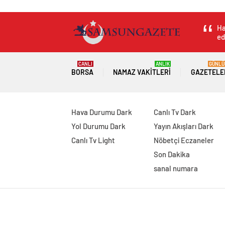
Ha
ed
CANLI
ANLIK
GÜNLÜ
BORSA
NAMAZ VAKITLERI
GAZETELE
Hava Durumu Dark
Canlı Tv Dark
Yol Durumu Dark
Yayın Akışları Dark
Canlı Tv Light
Nöbetçi Eczaneler
Son Dakika
sanal numara