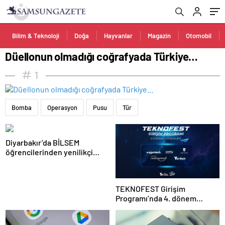
Bilim & Teknoloji
Doğa
Hayvanlar
Magazin
Otomobil
Düellonun olmadığı coğrafyada Türkiye…
1
Bomba
Operasyon
Pusu
Tür
Diyarbakır’da BİLSEM
öğrencilerinden yenilikçi
projeler
TEKNOFEST Girişim
Programı’nda 4. dönem
başlıyor