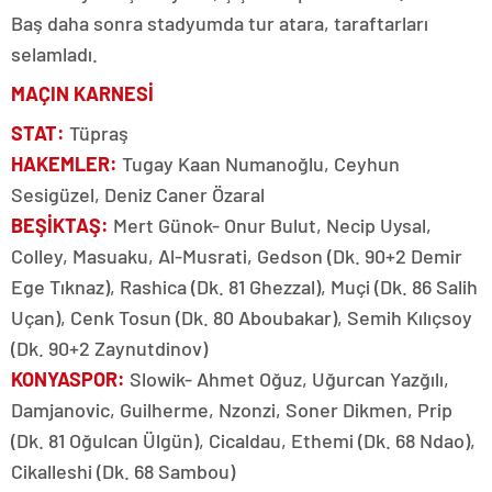
Baş daha sonra stadyumda tur atara, taraftarları
selamladı.
MAÇIN KARNESİ
STAT:
Tüpraş
HAKEMLER:
Tugay Kaan Numanoğlu, Ceyhun
Sesigüzel, Deniz Caner Özaral
BEŞİKTAŞ:
Mert Günok- Onur Bulut, Necip Uysal,
Colley, Masuaku, Al-Musrati, Gedson (Dk. 90+2 Demir
Ege Tıknaz), Rashica (Dk. 81 Ghezzal), Muçi (Dk. 86 Salih
Uçan), Cenk Tosun (Dk. 80 Aboubakar), Semih Kılıçsoy
(Dk. 90+2 Zaynutdinov)
KONYASPOR:
Slowik- Ahmet Oğuz, Uğurcan Yazğılı,
Damjanovic, Guilherme, Nzonzi, Soner Dikmen, Prip
(Dk. 81 Oğulcan Ülgün), Cicaldau, Ethemi (Dk. 68 Ndao),
Cikalleshi (Dk. 68 Sambou)