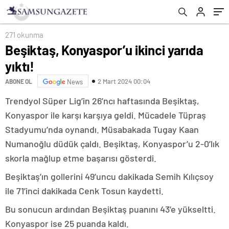
271 okunma
Beşiktaş, Konyaspor’u ikinci yarıda
yıktı!
2 Mart 2024 00:04
ABONE OL
News
Trendyol Süper Lig’in 26’ncı haftasında Beşiktaş,
Konyaspor ile karşı karşıya geldi. Mücadele Tüpraş
Stadyumu’nda oynandı. Müsabakada Tugay Kaan
Numanoğlu düdük çaldı. Beşiktaş, Konyaspor’u 2-0’lık
skorla mağlup etme başarısı gösterdi.
Beşiktaş’ın gollerini 49’uncu dakikada Semih Kılıçsoy
ile 71’inci dakikada Cenk Tosun kaydetti.
Bu sonucun ardından Beşiktaş puanını 43’e yükseltti.
Konyaspor ise 25 puanda kaldı.