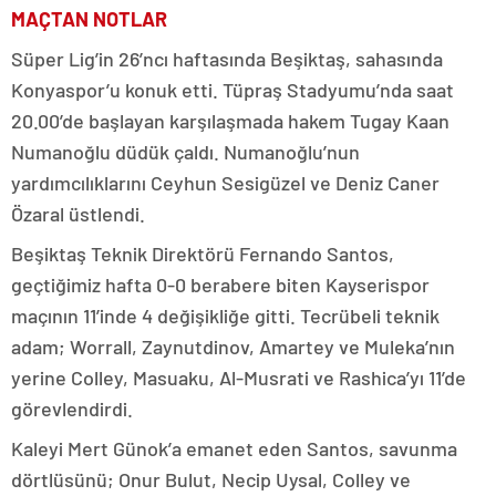
MAÇTAN NOTLAR
Süper Lig’in 26’ncı haftasında Beşiktaş, sahasında
Konyaspor’u konuk etti. Tüpraş Stadyumu’nda saat
20.00’de başlayan karşılaşmada hakem Tugay Kaan
Numanoğlu düdük çaldı. Numanoğlu’nun
yardımcılıklarını Ceyhun Sesigüzel ve Deniz Caner
Özaral üstlendi.
Beşiktaş Teknik Direktörü Fernando Santos,
geçtiğimiz hafta 0-0 berabere biten Kayserispor
maçının 11’inde 4 değişikliğe gitti. Tecrübeli teknik
adam; Worrall, Zaynutdinov, Amartey ve Muleka’nın
yerine Colley, Masuaku, Al-Musrati ve Rashica’yı 11’de
görevlendirdi.
Kaleyi Mert Günok’a emanet eden Santos, savunma
dörtlüsünü; Onur Bulut, Necip Uysal, Colley ve