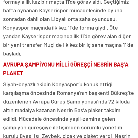
formayla ilk kez bir maçta 11’de görev aldı. Geçtiğimiz
hafta oynanan Kayserispor mücadelesinde oyuna
sonradan dahil olan Libyalı orta saha oyuncusu,
Konyaspor maçında ilk kez 11’de forma giydi. Öte
yandan Kayserispor maçında ilk 11’de görev alan diğer
bir yeni transfer Muçi de ilk kez bir iç saha maçına 11’de
başladı.
AVRUPA ŞAMPİYONU MİLLİ GÜREŞÇİ NESRİN BAŞ’A
PLAKET
Siyah-beyazlı ekibin Konyaspor’u konuk ettiği
karşılaşma öncesinde Romanya’nın başkenti Bükreş’te
düzenlenen Avrupa Güreş Şampiyonası’nda 72 kiloda
altın madalya kazanan Nesrin Baş’a plaket takdim
edildi. Mücadele öncesinde yeşil-zemine gelen
şampiyon güreşçiye iletişimden sorumlu yönetim
kurulu üyesi Işıl Zeybek, çiçek ve plaket verdi. Nesrin