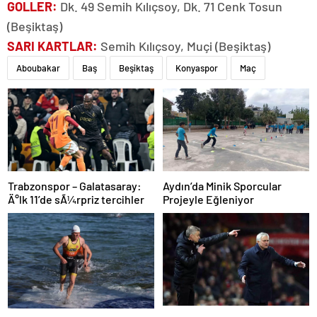
GOLLER:
Dk. 49 Semih Kılıçsoy, Dk. 71 Cenk Tosun
(Beşiktaş)
SARI KARTLAR:
Semih Kılıçsoy, Muçi (Beşiktaş)
Aboubakar
Baş
Beşiktaş
Konyaspor
Maç
Aydın’da Minik Sporcular
Trabzonspor – Galatasaray:
Projeyle Eğleniyor
Ä°lk 11’de sÃ¼rpriz tercihler