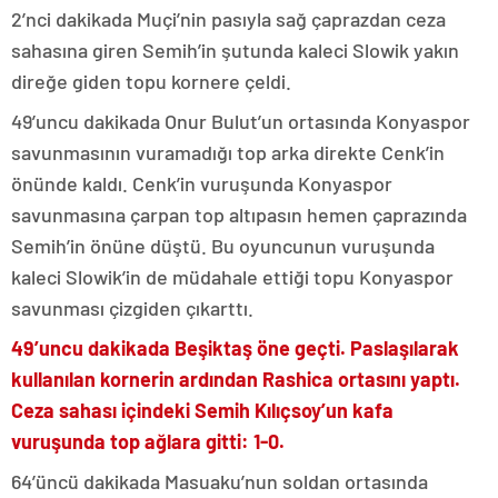
2’nci dakikada Muçi’nin pasıyla sağ çaprazdan ceza
sahasına giren Semih’in şutunda kaleci Slowik yakın
direğe giden topu kornere çeldi.
49’uncu dakikada Onur Bulut’un ortasında Konyaspor
savunmasının vuramadığı top arka direkte Cenk’in
önünde kaldı. Cenk’in vuruşunda Konyaspor
savunmasına çarpan top altıpasın hemen çaprazında
Semih’in önüne düştü. Bu oyuncunun vuruşunda
kaleci Slowik’in de müdahale ettiği topu Konyaspor
savunması çizgiden çıkarttı.
49’uncu dakikada Beşiktaş öne geçti. Paslaşılarak
kullanılan kornerin ardından Rashica ortasını yaptı.
Ceza sahası içindeki Semih Kılıçsoy’un kafa
vuruşunda top ağlara gitti: 1-0.
64’üncü dakikada Masuaku’nun soldan ortasında