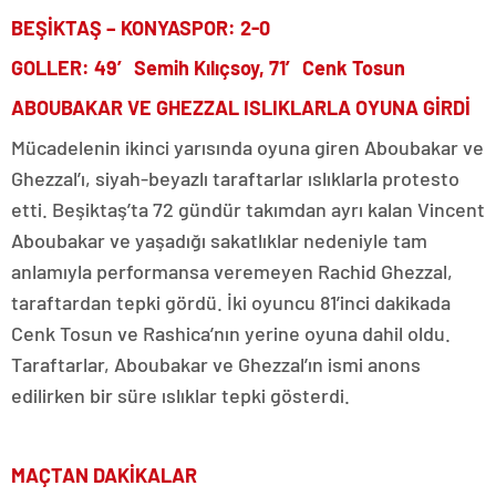
BEŞİKTAŞ – KONYASPOR: 2-0
GOLLER: 49′ Semih Kılıçsoy, 71′ Cenk Tosun
ABOUBAKAR VE GHEZZAL ISLIKLARLA OYUNA GİRDİ
Mücadelenin ikinci yarısında oyuna giren Aboubakar ve
Ghezzal’ı, siyah-beyazlı taraftarlar ıslıklarla protesto
etti. Beşiktaş’ta 72 gündür takımdan ayrı kalan Vincent
Aboubakar ve yaşadığı sakatlıklar nedeniyle tam
anlamıyla performansa veremeyen Rachid Ghezzal,
taraftardan tepki gördü. İki oyuncu 81’inci dakikada
Cenk Tosun ve Rashica’nın yerine oyuna dahil oldu.
Taraftarlar, Aboubakar ve Ghezzal’ın ismi anons
edilirken bir süre ıslıklar tepki gösterdi.
MAÇTAN DAKİKALAR