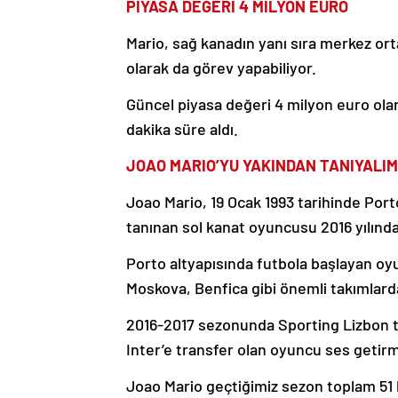
PİYASA DEĞERİ 4 MİLYON EURO
Mario, sağ kanadın yanı sıra merkez ort
olarak da görev yapabiliyor.
Güncel piyasa değeri 4 milyon euro ola
dakika süre aldı.
JOAO MARIO’YU YAKINDAN TANIYALIM
Joao Mario, 19 Ocak 1993 tarihinde Port
tanınan sol kanat oyuncusu 2016 yılınd
Porto altyapısında futbola başlayan o
Moskova, Benfica gibi önemli takımlard
2016-2017 sezonunda Sporting Lizbon t
Inter’e transfer olan oyuncu ses getirm
Joao Mario geçtiğimiz sezon toplam 51 ka