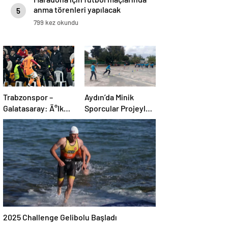
anma törenleri yapılacak
5
799 kez okundu
Trabzonspor –
Aydın’da Minik
Galatasaray: Ä°lk
Sporcular Projeyle
11’de sÃ¼rpriz
Eğleniyor
tercihler
2025 Challenge Gelibolu Başladı