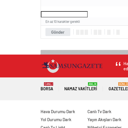
En az 10 karakter gerekli
Gönder
Ha
ed
CANLI
ANLIK
GÜNLÜ
BORSA
NAMAZ VAKITLERI
GAZETELE
Hava Durumu Dark
Canlı Tv Dark
Yol Durumu Dark
Yayın Akışları Dark
Canlı Tv Light
Nöbetçi Eczaneler