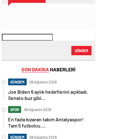
GÖNDER
SON DAKİKA
HABERLERİ
GÜNDEM
06 Ağustos 2026
Joe Biden 6 aylık hedeflerini açıkladı.
Senato buz gibi…
SPOR
06 Ağustos 2026
En fazla kızaran takım Antalyaspor!
Tam 5 futbolcu….
GÜNDEM
06 Ağustos 2026