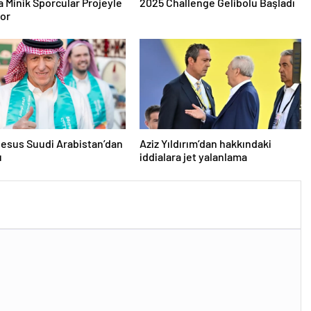
a Minik Sporcular Projeyle
2025 Challenge Gelibolu Başladı
yor
esus Suudi Arabistan’dan
Aziz Yıldırım’dan hakkındaki
u
iddialara jet yalanlama