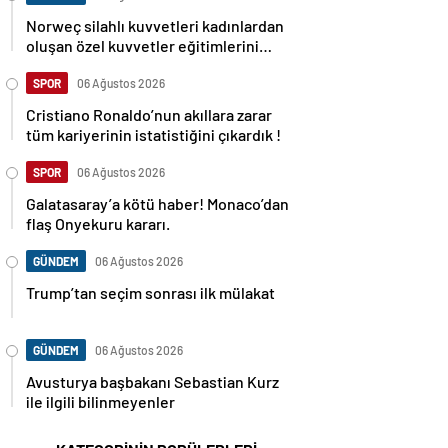
Norweç silahlı kuvvetleri kadınlardan
oluşan özel kuvvetler eğitimlerini
başlattı.
SPOR
06 Ağustos 2026
Cristiano Ronaldo’nun akıllara zarar
tüm kariyerinin istatistiğini çıkardık !
SPOR
06 Ağustos 2026
Galatasaray’a kötü haber! Monaco’dan
flaş Onyekuru kararı.
GÜNDEM
06 Ağustos 2026
Trump’tan seçim sonrası ilk mülakat
GÜNDEM
06 Ağustos 2026
Avusturya başbakanı Sebastian Kurz
ile ilgili bilinmeyenler