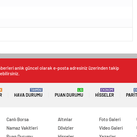
berleri anlık güncel olarak e-posta adresiniz üzerinden takip
ebilirsiniz.
K
TAHMİNİ
LİG
EKONOMİ
E
R
HAVA DURUMU
PUAN DURUMU
HISSELER
PARI
Canlı Borsa
Altınlar
Foto Galeri
Namaz Vakitleri
Dövizler
Video Galeri
Puan Durumu
Hisseler
Yazarlar