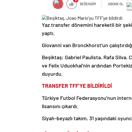
0
BEĞENDİM
ABONE OL
Yaz transfer dönemini hareketli bir şe
yaptı.
Giovanni van Bronckhorst’un çalıştırdığı
Beşiktaş; Gabriel Paulista, Rafa Silva
ve Felix Uduokhai’nin ardından Portekiz
duyurdu.
TRANSFER TFF’YE BİLDİRİLDİ
Türkiye Futbol Federasyonu’nun interne
lisansını çıkardı.
Siyah-beyazlı takım, 31 yaşındaki oyuncu