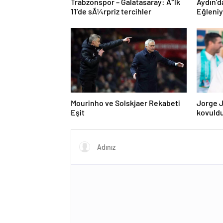
Trabzonspor – Galatasaray: Ä°lk
Aydın’d
11’de sÃ¼rpriz tercihler
Eğleni
Mourinho ve Solskjaer Rekabeti
Jorge J
Eşit
kovuld