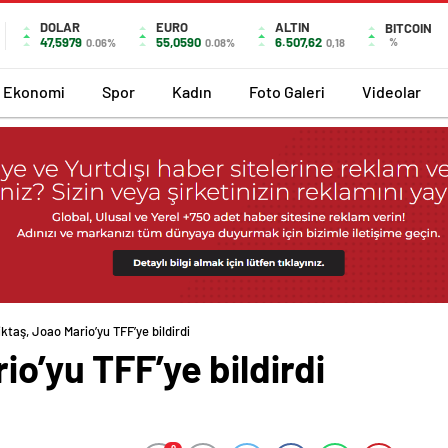
DOLAR
EURO
ALTIN
BITCOIN
47,5979
55,0590
6.507,62
%
0.06%
0.08%
0,18
Ekonomi
Spor
Kadın
Foto Galeri
Videolar
ktaş, Joao Mario’yu TFF’ye bildirdi
io’yu TFF’ye bildirdi