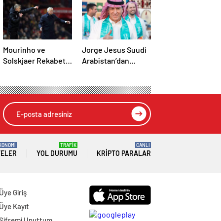
Mourinho ve
Jorge Jesus Suudi
Solskjaer Rekabeti
Arabistan’dan
Eşit
kovuldu
KONOMİ
TRAFİK
CANLI
TELER
YOL DURUMU
KRIPTO PARALAR
Üye Giriş
Üye Kayıt
Şifremi Unuttum