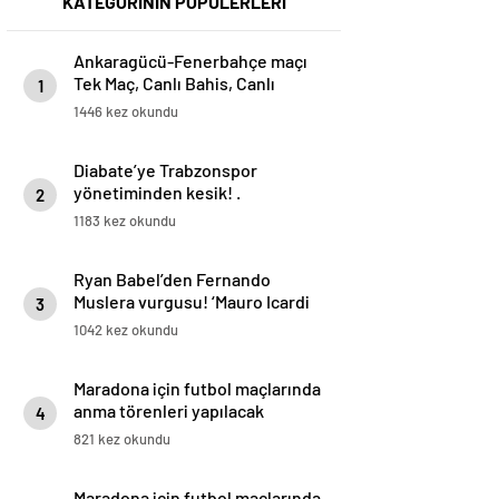
KATEGORİNİN POPÜLERLERİ
Ankaragücü-Fenerbahçe maçı
Tek Maç, Canlı Bahis, Canlı
1
Sohbet ve Şampiyon Oran
1446 kez okundu
seçenekleriyle Misli’de
Diabate’ye Trabzonspor
yönetiminden kesik! .
2
1183 kez okundu
Ryan Babel’den Fernando
Muslera vurgusu! ‘Mauro Icardi
3
her zaman gol atmak ister’
1042 kez okundu
Maradona için futbol maçlarında
anma törenleri yapılacak
4
821 kez okundu
Maradona için futbol maçlarında