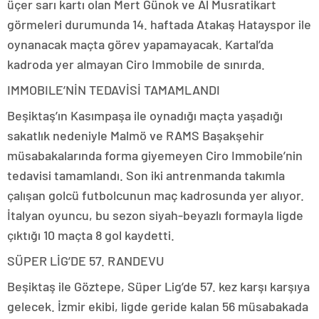
üçer sarı kartı olan Mert Günok ve Al Musratikart
görmeleri durumunda 14. haftada Atakaş Hatayspor ile
oynanacak maçta görev yapamayacak. Kartal’da
kadroda yer almayan Ciro Immobile de sınırda.
IMMOBILE’NİN TEDAVİSİ TAMAMLANDI
Beşiktaş’ın Kasımpaşa ile oynadığı maçta yaşadığı
sakatlık nedeniyle Malmö ve RAMS Başakşehir
müsabakalarında forma giyemeyen Ciro Immobile’nin
tedavisi tamamlandı. Son iki antrenmanda takımla
çalışan golcü futbolcunun maç kadrosunda yer alıyor.
İtalyan oyuncu, bu sezon siyah-beyazlı formayla ligde
çıktığı 10 maçta 8 gol kaydetti.
SÜPER LİG’DE 57. RANDEVU
Beşiktaş ile Göztepe, Süper Lig’de 57. kez karşı karşıya
gelecek. İzmir ekibi, ligde geride kalan 56 müsabakada