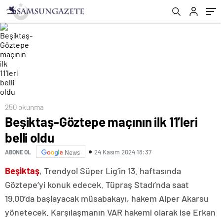
250 okunma
Beşiktaş-Göztepe maçının ilk 11’leri
belli oldu
24 Kasım 2024 18:37
ABONE OL
News
Beşiktaş
, Trendyol Süper Lig’in 13. haftasında
Göztepe’yi konuk edecek. Tüpraş Stadı’nda saat
19.00’da başlayacak müsabakayı, hakem Alper Akarsu
yönetecek. Karşılaşmanın VAR hakemi olarak ise Erkan