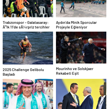
Aydın’da Minik Sporcular
Trabzonspor – Galatasaray:
Projeyle Eğleniyor
Ä°lk 11’de sÃ¼rpriz tercihler
Mourinho ve Solskjaer
2025 Challenge Gelibolu
Rekabeti Eşit
Başladı