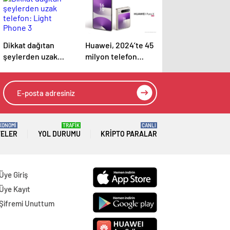
Dikkat dağıtan
Huawei, 2024’te 45
şeylerden uzak
milyon telefon
telefon: Light
satarak rekor gelire
Phone 3
ulaştı
KONOMİ
TRAFİK
CANLI
TELER
YOL DURUMU
KRIPTO PARALAR
Üye Giriş
Üye Kayıt
Şifremi Unuttum