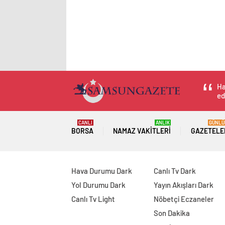
Ha
ed
CANLI
ANLIK
GÜNLÜ
BORSA
NAMAZ VAKITLERI
GAZETELE
Hava Durumu Dark
Canlı Tv Dark
Yol Durumu Dark
Yayın Akışları Dark
Canlı Tv Light
Nöbetçi Eczaneler
Son Dakika