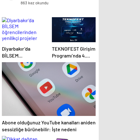
öldü
863 kez okundu
Diyarbakır’da
TEKNOFEST Girişim
BİLSEM
Programı’nda 4.
öğrencilerinden
dönem başlıyor
yenilikçi projeler
Abone olduğunuz YouTube kanalları aniden
sessizliğe bürünebilir: İşte nedeni