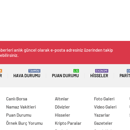
berleri anlık güncel olarak e-posta adresiniz üzerinden takip
ebilirsiniz.
K
TAHMİNİ
LİG
EKONOMİ
E
R
HAVA DURUMU
PUAN DURUMU
HISSELER
PARI
Canlı Borsa
Altınlar
Foto Galeri
Namaz Vakitleri
Dövizler
Video Galeri
Puan Durumu
Hisseler
Yazarlar
Örnek Burç Yorumu
Kripto Paralar
Gazeteler