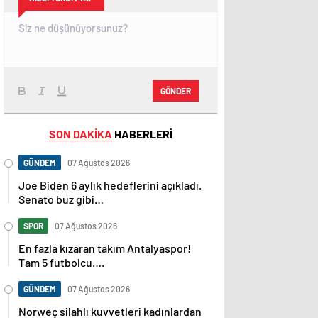
GÖNDER
SON DAKİKA
HABERLERİ
GÜNDEM
07 Ağustos 2026
Joe Biden 6 aylık hedeflerini açıkladı.
Senato buz gibi…
SPOR
07 Ağustos 2026
En fazla kızaran takım Antalyaspor!
Tam 5 futbolcu….
GÜNDEM
07 Ağustos 2026
Norweç silahlı kuvvetleri kadınlardan