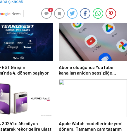
0
News
EST Girişim
Abone olduğunuz YouTube
ı’nda 4. dönem başlıyor
kanalları aniden sessizliğe
bürünebilir: İşte nedeni
 2024’te 45 milyon
Apple Watch modellerinde yeni
 satarak rekor gelire ulaştı
dönem: Tamamen cam tasarım