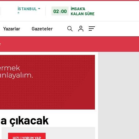
İMSAK'A
İSTANBUL
02:00
KALAN SÜRE
°
Yazarlar
Gazeteler
r
na çıkacak
HIZLI YORUM YAP