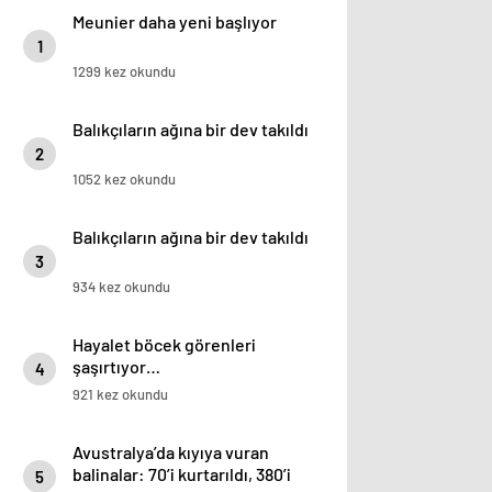
Meunier daha yeni başlıyor
1
1299 kez okundu
Balıkçıların ağına bir dev takıldı
2
1052 kez okundu
Balıkçıların ağına bir dev takıldı
3
934 kez okundu
Hayalet böcek görenleri
şaşırtıyor…
4
921 kez okundu
Avustralya’da kıyıya vuran
balinalar: 70’i kurtarıldı, 380’i
5