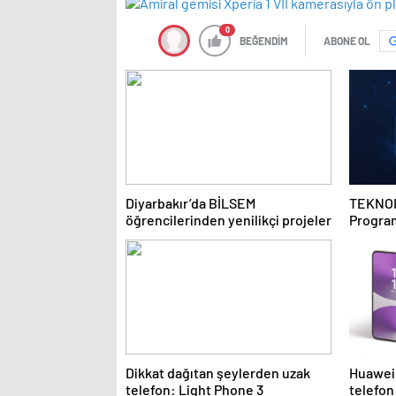
0
BEĞENDİM
ABONE OL
Diyarbakır’da BİLSEM
TEKNOF
öğrencilerinden yenilikçi projeler
Program
Dikkat dağıtan şeylerden uzak
Huawei,
telefon: Light Phone 3
telefon