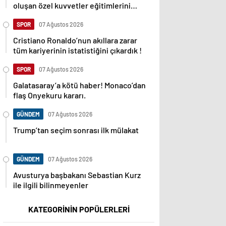
oluşan özel kuvvetler eğitimlerini
başlattı.
SPOR
07 Ağustos 2026
Cristiano Ronaldo’nun akıllara zarar
tüm kariyerinin istatistiğini çıkardık !
SPOR
07 Ağustos 2026
Galatasaray’a kötü haber! Monaco’dan
flaş Onyekuru kararı.
GÜNDEM
07 Ağustos 2026
Trump’tan seçim sonrası ilk mülakat
GÜNDEM
07 Ağustos 2026
Avusturya başbakanı Sebastian Kurz
ile ilgili bilinmeyenler
KATEGORİNİN POPÜLERLERİ