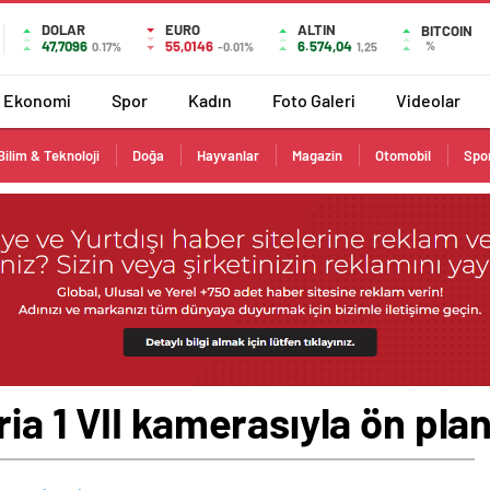
DOLAR
EURO
ALTIN
BITCOIN
47,7096
55,0146
6.574,04
%
0.17%
-0.01%
1,25
Ekonomi
Spor
Kadın
Foto Galeri
Videolar
Bilim & Teknoloji
Doğa
Hayvanlar
Magazin
Otomobil
Spo
ia 1 VII kamerasıyla ön pla