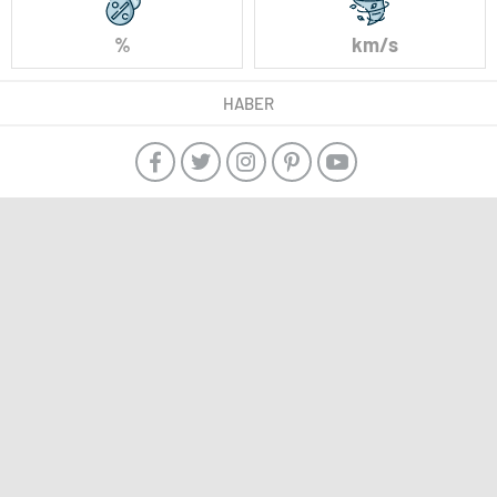
%
km/s
HABER