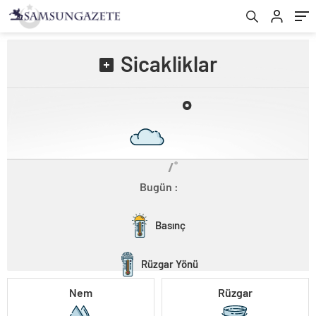
Sicakliklar
˚
/˚
Bugün :
Basınç
Rüzgar Yönü
Nem
Rüzgar