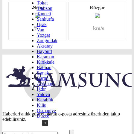
Tokat
Nem
Rüzgar
Trabzon
Tunceli
Şanlıurfa
Uşak
%
km/s
Van
Yozgat
Zonguldak
Aksaray
Bayburt
Karaman
Kırıkkale
Batman
Şırnak
Bartın
Ardahan
Iğdır
Yalova
Karabük
Kilis
Osmaniye
Haberleri anlık güncel olarak e-posta adresiniz üzerinden takip
Düzce
edebilirsiniz.