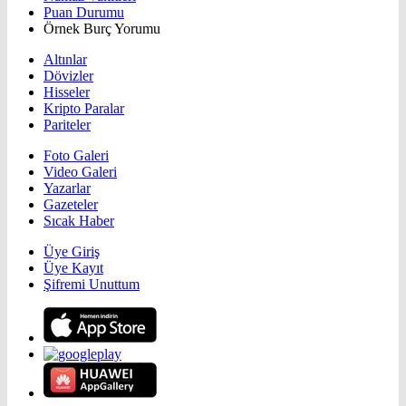
Puan Durumu
Örnek Burç Yorumu
Altınlar
Dövizler
Hisseler
Kripto Paralar
Pariteler
Foto Galeri
Video Galeri
Yazarlar
Gazeteler
Sıcak Haber
Üye Giriş
Üye Kayıt
Şifremi Unuttum