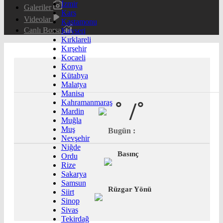
İzmir
Galeriler
Kars
Videolar
Kastamonu
Canlı Borsa
Kayseri
Kırklareli
Kırşehir
Kocaeli
Konya
Kütahya
Malatya
Manisa
˚
/˚
Kahramanmaraş
Mardin
Muğla
Muş
Bugün :
Nevşehir
Niğde
Basınç
Ordu
Rize
Sakarya
Samsun
Rüzgar Yönü
Siirt
Sinop
Sivas
Tekirdağ