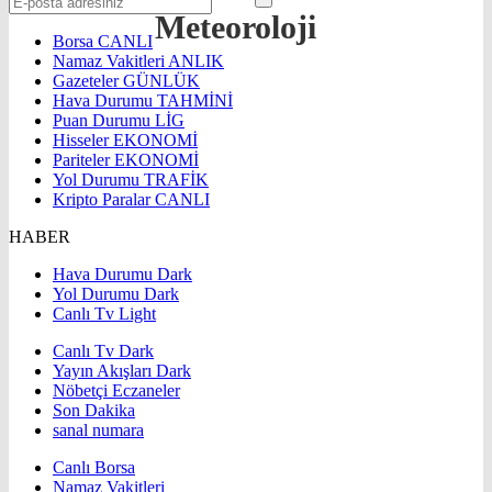
Meteoroloji
Borsa
CANLI
Namaz Vakitleri
ANLIK
Gazeteler
GÜNLÜK
Hava Durumu
TAHMİNİ
Puan Durumu
LİG
Hisseler
EKONOMİ
Pariteler
EKONOMİ
Yol Durumu
TRAFİK
Kripto Paralar
CANLI
HABER
Hava Durumu Dark
Yol Durumu Dark
Canlı Tv Light
Canlı Tv Dark
Yayın Akışları Dark
Nöbetçi Eczaneler
Son Dakika
sanal numara
Canlı Borsa
Namaz Vakitleri