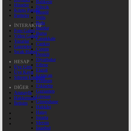
Balıkesir
Hisseler
Bilecik
Kripto Paralar
Bingöl
Pariteler
Bitlis
Bolu
İNTERAKTİF
Burdur
Foto Galeri
Bursa
Video Galeri
Çanakkale
Yazarlar
Çankırı
Gazeteler
Çorum
Sıcak Haber
Denizli
Diyarbakır
HESAP
Edirne
Üye Giriş
Elazığ
Üye Kayıt
Erzincan
Şifremi Unuttum
Erzurum
Eskişehir
DİĞER
Gaziantep
Anasayfa
Giresun
Hakkımızda
Gümüşhane
İletişim
Hakkâri
Hatay
Isparta
Mersin
İstanbul