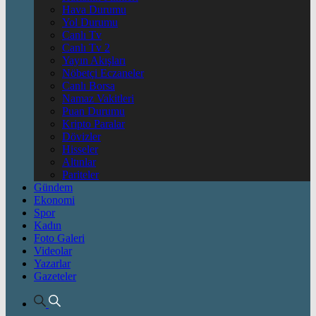
Hava Durumu
Yol Durumu
Canlı Tv
Canlı Tv 2
Yayın Akışları
Nöbetçi Eczaneler
Canlı Borsa
Namaz Vakitleri
Puan Durumu
Kripto Paralar
Dövizler
Hisseler
Altınlar
Pariteler
Gündem
Ekonomi
Spor
Kadın
Foto Galeri
Videolar
Yazarlar
Gazeteler