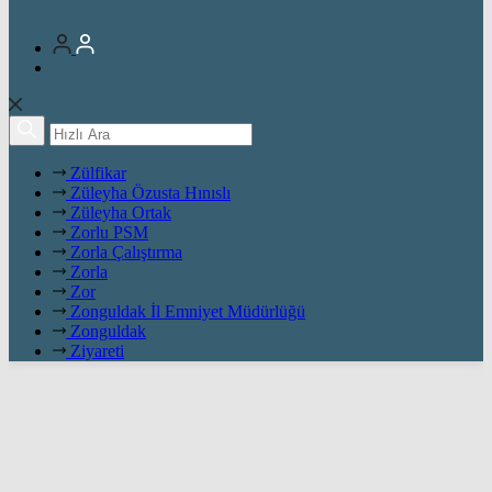
Zülfikar
Züleyha Özusta Hınıslı
Züleyha Ortak
Zorlu PSM
Zorla Çalıştırma
Zorla
Zor
Zonguldak İl Emniyet Müdürlüğü
Zonguldak
Ziyareti