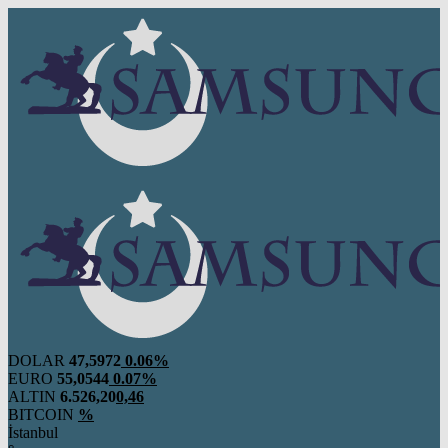
DOLAR
47,5972
0.06%
EURO
55,0544
0.07%
ALTIN
6.526,20
0,46
BITCOIN
%
İstanbul