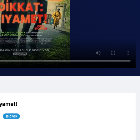
ıyamet!
1s 37dk