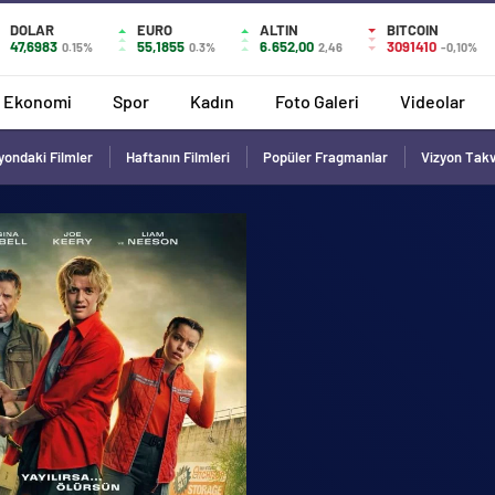
DOLAR
EURO
ALTIN
BITCOIN
47,6983
55,1855
6.652,00
3091410
0.15%
0.3%
2,46
-0,10%
Ekonomi
Spor
Kadın
Foto Galeri
Videolar
yondaki Filmler
Haftanın Filmleri
Popüler Fragmanlar
Vizyon Tak