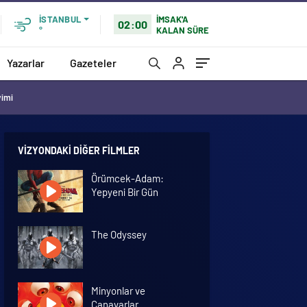
İMSAK'A
İSTANBUL
02:00
KALAN SÜRE
°
Yazarlar
Gazeteler
vimi
VIZYONDAKI DIĞER FILMLER
Örümcek-Adam:
Yepyeni Bir Gün
The Odyssey
Minyonlar ve
Canavarlar