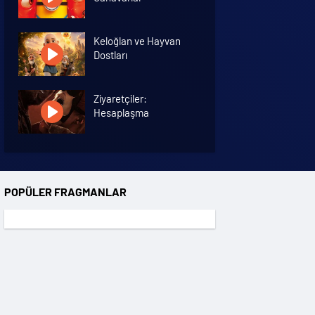
Keloğlan ve Hayvan
Dostları
Ziyaretçiler:
Hesaplaşma
Nasreddin Hoca:
Zaman Yolcusu 4
POPÜLER FRAGMANLAR
Oyuncak Hikayesi 5
Hayvan Çiftliği